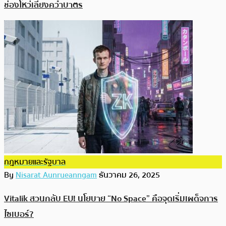
ช่องโหว่เลี่ยงคว่ำบาตร
กฎหมายและรัฐบาล
By
Nisarat Aunrueanngam
ธันวาคม 26, 2025
Vitalik สวนกลับ EU! นโยบาย “No Space” คือจุดเริ่มเผด็จการ
ไซเบอร์?