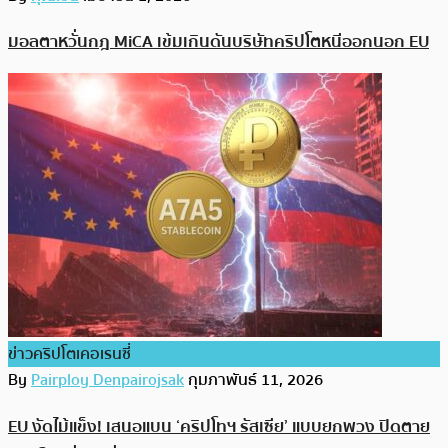
มอลตาหวั่นกฎ MiCA เข้มเกินดันบริษัทคริปโตหนีออกนอก EU
ข่าวคริปโตเคอเรนซี่
By
Pairploy Denpairojsak
กุมภาพันธ์ 11, 2026
EU งัดไม้แข็ง! เสนอแบน ‘คริปโทฯ รัสเซีย’ แบบยกพวง ปิดตาย