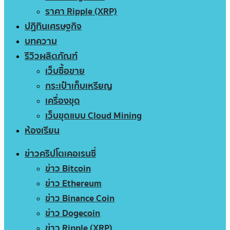
ราคา Ripple (XRP)
ปฏิทินเศรษฐกิจ
บทความ
รีวิวผลิตภัณฑ์
เว็บซื้อขาย
กระเป๋าเก็บเหรียญ
เครื่องขุด
เว็บขุดแบบ Cloud Mining
ห้องเรียน
ข่าวคริปโตเคอเรนซี่
ข่าว Bitcoin
ข่าว Ethereum
ข่าว Binance Coin
ข่าว Dogecoin
ข่าว Ripple (XRP)