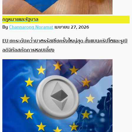
กฎหมายและรัฐบาล
By
Channarong Noramat
เมษายน 27, 2026
EU ยกระดับคว่ำบาตรรัสเซียครั้งใหญ่สุด สั่งแบนคริปโตและรูเบิ
ลดิจิทัลสกัดการหลบเลี่ยง