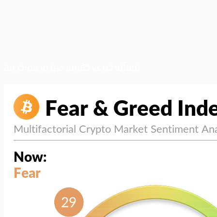
สภาวะตลาด (ความกลัว vs ความโลภ)