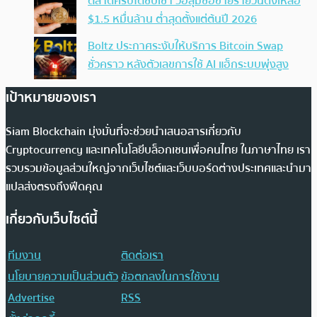
ตลาดคริปโตซบเซา วอลุ่มซื้อขายรายวันดิ่งเหลือ
$1.5 หมื่นล้าน ต่ำสุดตั้งแต่ต้นปี 2026
Boltz ประกาศระงับให้บริการ Bitcoin Swap
ชั่วคราว หลังตัวเลขการใช้ AI แฮ็กระบบพุ่งสูง
เป้าหมายของเรา
Siam Blockchain มุ่งมั่นที่จะช่วยนำเสนอสารเกี่ยวกับ
Cryptocurrency และเทคโนโลยีบล็อกเชนเพื่อคนไทย ในภาษาไทย เรา
รวบรวมข้อมูลส่วนใหญ่จากเว็บไซต์และเว็บบอร์ดต่างประเทศและนำมา
แปลส่งตรงถึงฟีดคุณ
เกี่ยวกับเว็บไซต์นี้
ทีมงาน
ติดต่อเรา
นโยบายความเป็นส่วนตัว
ข้อตกลงในการใช้งาน
Advertise
RSS