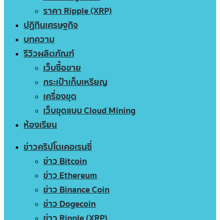
ราคา Ripple (XRP)
ปฏิทินเศรษฐกิจ
บทความ
รีวิวผลิตภัณฑ์
เว็บซื้อขาย
กระเป๋าเก็บเหรียญ
เครื่องขุด
เว็บขุดแบบ Cloud Mining
ห้องเรียน
ข่าวคริปโตเคอเรนซี่
ข่าว Bitcoin
ข่าว Ethereum
ข่าว Binance Coin
ข่าว Dogecoin
ข่าว Ripple (XRP)