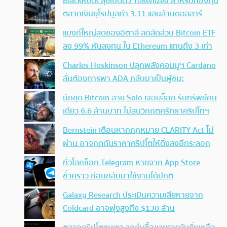
BlackRock ลุยเปิดตัว Tokenized สำหรับกองทุน
ตลาดเงินยุโรปมูลค่า 3.11 แสนล้านดอลลาร์
แบงก์ใหญ่สุดของอิตาลี ลดสัดส่วน Bitcoin ETF
ลง 99% หันลงทุน ใน Ethereum แทนถึง 3 เท่า
Charles Hoskinson ปลุกพลังคอมมูฯ Cardano
ลั่นต้องการพา ADA กลับมาเป็นผู้ชนะ
นักขุด Bitcoin สาย Solo เจอบล็อก รับทรัพย์คน
เดียว 6.6 ล้านบาท ไม่สนวิกฤตศรัทธาคริปโทฯ
Bernstein เตือนหากกฎหมาย CLARITY Act ไม่
ผ่าน อาจกดดันราคาคริปโตให้ดิ่งลงอีกระลอก
ทั่วโลกช็อก Telegram หายจาก App Store
ชั่วคราว ก่อนกลับมาใช้งานได้ปกติ
Galaxy Research ประเมินความเสียหายจาก
Coldcard อาจพุ่งสูงถึง $130 ล้าน