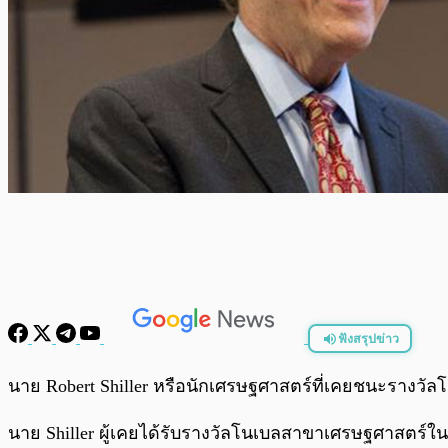
ฟังสรุปข่าว
พร้อมเล่น
นาย Robert Shiller หรือนักเศรษฐศาสตร์ที่เคยชนะรางวั
นาย Shiller ผู้เคยได้รับรางวัลโนเบลสาขาเศรษฐศาสตร์ในหั