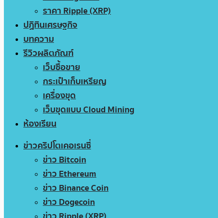
ราคา Ripple (XRP)
ปฏิทินเศรษฐกิจ
บทความ
รีวิวผลิตภัณฑ์
เว็บซื้อขาย
กระเป๋าเก็บเหรียญ
เครื่องขุด
เว็บขุดแบบ Cloud Mining
ห้องเรียน
ข่าวคริปโตเคอเรนซี่
ข่าว Bitcoin
ข่าว Ethereum
ข่าว Binance Coin
ข่าว Dogecoin
ข่าว Ripple (XRP)