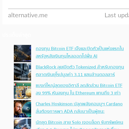
ประเด็นล่าสุด
กองทุน Bitcoin ETF เจ๊งและปิดตัวเป็นแห่งแรกใน
สหรัฐหลังเงินทุนไหลออกไปฝั่ง AI
BlackRock ลุยเปิดตัว Tokenized สำหรับกองทุน
ตลาดเงินยุโรปมูลค่า 3.11 แสนล้านดอลลาร์
แบงก์ใหญ่สุดของอิตาลี ลดสัดส่วน Bitcoin ETF
ลง 99% หันลงทุน ใน Ethereum แทนถึง 3 เท่า
Charles Hoskinson ปลุกพลังคอมมูฯ Cardano
ลั่นต้องการพา ADA กลับมาเป็นผู้ชนะ
นักขุด Bitcoin สาย Solo เจอบล็อก รับทรัพย์คน