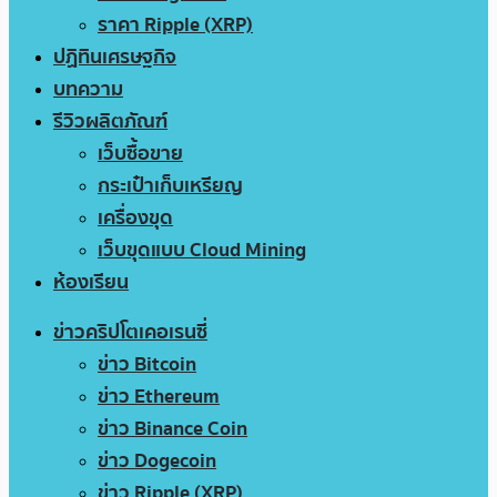
ราคา Ripple (XRP)
ปฏิทินเศรษฐกิจ
บทความ
รีวิวผลิตภัณฑ์
เว็บซื้อขาย
กระเป๋าเก็บเหรียญ
เครื่องขุด
เว็บขุดแบบ Cloud Mining
ห้องเรียน
ข่าวคริปโตเคอเรนซี่
ข่าว Bitcoin
ข่าว Ethereum
ข่าว Binance Coin
ข่าว Dogecoin
ข่าว Ripple (XRP)