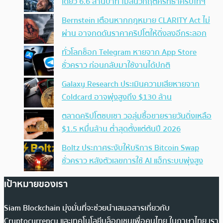
เดียว 6.6 ล้านบาท ไม่สนวิกฤตศรัทธาคริปโทฯ
Bernstein เตือนหากกฎหมาย CLARITY Act ไม่
ผ่าน อาจกดดันราคาคริปโตให้ดิ่งลงอีกระลอก
ทั่วโลกช็อก Telegram หายจาก App Store
ชั่วคราว ก่อนกลับมาใช้งานได้ปกติ
Galaxy Research ประเมินความเสียหายจาก
Coldcard อาจพุ่งสูงถึง $130 ล้าน
ตลาดคริปโตซบเซา วอลุ่มซื้อขายรายวันดิ่งเหลือ
$1.5 หมื่นล้าน ต่ำสุดตั้งแต่ต้นปี 2026
Boltz ประกาศระงับให้บริการ Bitcoin Swap
ชั่วคราว หลังตัวเลขการใช้ AI แฮ็กระบบพุ่งสูง
เป้าหมายของเรา
Siam Blockchain มุ่งมั่นที่จะช่วยนำเสนอสารเกี่ยวกับ
Cryptocurrency และเทคโนโลยีบล็อกเชนเพื่อคนไทย ในภาษาไทย เรา