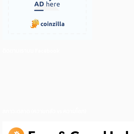
ติดตามเราบน Facebook
สภาวะตลาด (ความกลัว vs ความโลภ)