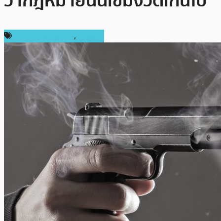
ว่ากฎหมายนั้นเข้มงวดเกินไป
กฎหมายและรัฐบาล
,
การขุด