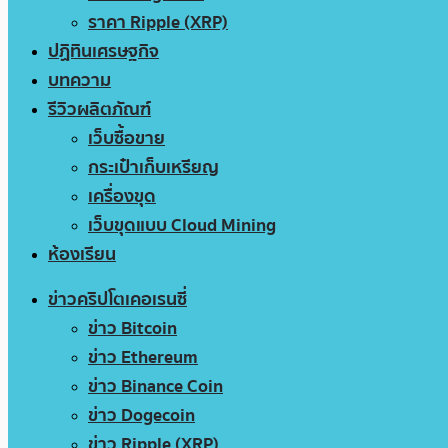
ราคา Ripple (XRP)
ปฏิทินเศรษฐกิจ
บทความ
รีวิวผลิตภัณฑ์
เว็บซื้อขาย
กระเป๋าเก็บเหรียญ
เครื่องขุด
เว็บขุดแบบ Cloud Mining
ห้องเรียน
ข่าวคริปโตเคอเรนซี่
ข่าว Bitcoin
ข่าว Ethereum
ข่าว Binance Coin
ข่าว Dogecoin
ข่าว Ripple (XRP)