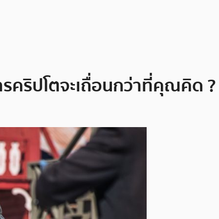
รคริปโตจะเถื่อนกว่าที่คุณคิด ?