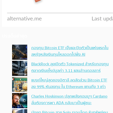
ประเด็นล่าสุด
กองทุน Bitcoin ETF เจ๊งและปิดตัวเป็นแห่งแรกใน
สหรัฐหลังเงินทุนไหลออกไปฝั่ง AI
BlackRock ลุยเปิดตัว Tokenized สำหรับกองทุน
ตลาดเงินยุโรปมูลค่า 3.11 แสนล้านดอลลาร์
แบงก์ใหญ่สุดของอิตาลี ลดสัดส่วน Bitcoin ETF
ลง 99% หันลงทุน ใน Ethereum แทนถึง 3 เท่า
Charles Hoskinson ปลุกพลังคอมมูฯ Cardano
ลั่นต้องการพา ADA กลับมาเป็นผู้ชนะ
นักขุด Bitcoin สาย Solo เจอบล็อก รับทรัพย์คน