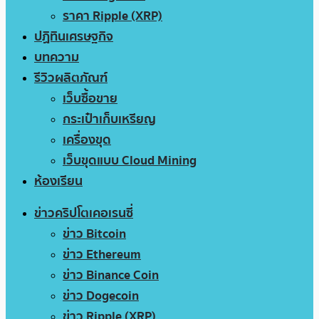
ราคา Ripple (XRP)
ปฏิทินเศรษฐกิจ
บทความ
รีวิวผลิตภัณฑ์
เว็บซื้อขาย
กระเป๋าเก็บเหรียญ
เครื่องขุด
เว็บขุดแบบ Cloud Mining
ห้องเรียน
ข่าวคริปโตเคอเรนซี่
ข่าว Bitcoin
ข่าว Ethereum
ข่าว Binance Coin
ข่าว Dogecoin
ข่าว Ripple (XRP)