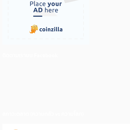
ติดตามเราบน Facebook
สภาวะตลาด (ความกลัว vs ความโลภ)