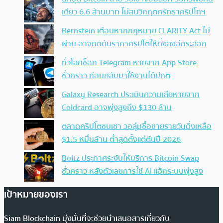
เดียว 6.6 ล้านบาท ไม่สนวิกฤตศรัทธาคริปโทฯ
Bernstein เตือนหากกฎหมาย CLARITY Act ไม่
ผ่าน อาจกดดันราคาคริปโตให้ดิ่งลงอีกระลอก
ทั่วโลกช็อก Telegram หายจาก App Store
ชั่วคราว ก่อนกลับมาใช้งานได้ปกติ
Galaxy Research ประเมินความเสียหายจาก
Coldcard อาจพุ่งสูงถึง $130 ล้าน
ตลาดคริปโตซบเซา วอลุ่มซื้อขายรายวันดิ่งเหลือ
$1.5 หมื่นล้าน ต่ำสุดตั้งแต่ต้นปี 2026
Boltz ประกาศระงับให้บริการ Bitcoin Swap
ชั่วคราว หลังตัวเลขการใช้ AI แฮ็กระบบพุ่งสูง
เป้าหมายของเรา
Siam Blockchain มุ่งมั่นที่จะช่วยนำเสนอสารเกี่ยวกับ