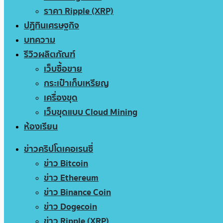
ราคา Ripple (XRP)
ปฏิทินเศรษฐกิจ
บทความ
รีวิวผลิตภัณฑ์
เว็บซื้อขาย
กระเป๋าเก็บเหรียญ
เครื่องขุด
เว็บขุดแบบ Cloud Mining
ห้องเรียน
ข่าวคริปโตเคอเรนซี่
ข่าว Bitcoin
ข่าว Ethereum
ข่าว Binance Coin
ข่าว Dogecoin
ข่าว Ripple (XRP)