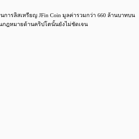
0:00
/
0:00
่อนการลิสเหรียญ JFin Coin มูลค่ารวมกว่า 660 ล้านบาทบน
ันกฎหมายด้านคริปโตนั้นยังไม่ชัดเจน