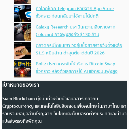
ทั่วโลกช็อก Telegram หายจาก App Store
ชั่วคราว ก่อนกลับมาใช้งานได้ปกติ
Galaxy Research ประเมินความเสียหายจาก
Coldcard อาจพุ่งสูงถึง $130 ล้าน
ตลาดคริปโตซบเซา วอลุ่มซื้อขายรายวันดิ่งเหลือ
$1.5 หมื่นล้าน ต่ำสุดตั้งแต่ต้นปี 2026
Boltz ประกาศระงับให้บริการ Bitcoin Swap
ชั่วคราว หลังตัวเลขการใช้ AI แฮ็กระบบพุ่งสูง
เป้าหมายของเรา
Siam Blockchain มุ่งมั่นที่จะช่วยนำเสนอสารเกี่ยวกับ
Cryptocurrency และเทคโนโลยีบล็อกเชนเพื่อคนไทย ในภาษาไทย เรา
รวบรวมข้อมูลส่วนใหญ่จากเว็บไซต์และเว็บบอร์ดต่างประเทศและนำมา
แปลส่งตรงถึงฟีดคุณ