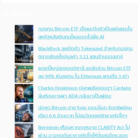
ประเด็นล่าสุด
กองทุน Bitcoin ETF เจ๊งและปิดตัวเป็นแห่งแรกใน
สหรัฐหลังเงินทุนไหลออกไปฝั่ง AI
BlackRock ลุยเปิดตัว Tokenized สำหรับกองทุน
ตลาดเงินยุโรปมูลค่า 3.11 แสนล้านดอลลาร์
แบงก์ใหญ่สุดของอิตาลี ลดสัดส่วน Bitcoin ETF
ลง 99% หันลงทุน ใน Ethereum แทนถึง 3 เท่า
Charles Hoskinson ปลุกพลังคอมมูฯ Cardano
ลั่นต้องการพา ADA กลับมาเป็นผู้ชนะ
นักขุด Bitcoin สาย Solo เจอบล็อก รับทรัพย์คน
เดียว 6.6 ล้านบาท ไม่สนวิกฤตศรัทธาคริปโทฯ
Bernstein เตือนหากกฎหมาย CLARITY Act ไม่
ผ่าน อาจกดดันราคาคริปโตให้ดิ่งลงอีกระลอก