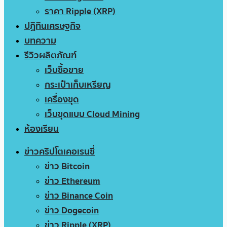
ราคา Ripple (XRP)
ปฏิทินเศรษฐกิจ
บทความ
รีวิวผลิตภัณฑ์
เว็บซื้อขาย
กระเป๋าเก็บเหรียญ
เครื่องขุด
เว็บขุดแบบ Cloud Mining
ห้องเรียน
ข่าวคริปโตเคอเรนซี่
ข่าว Bitcoin
ข่าว Ethereum
ข่าว Binance Coin
ข่าว Dogecoin
ข่าว Ripple (XRP)