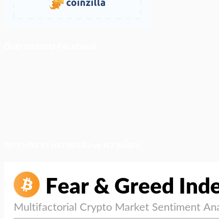
ติดตามเราบน Facebook
สภาวะตลาด (ความกลัว vs ความโลภ)