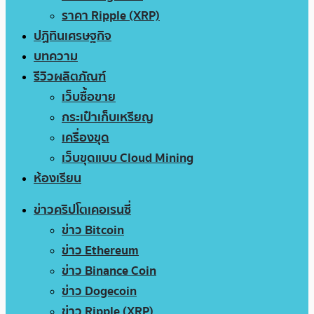
ราคา Ripple (XRP)
ปฏิทินเศรษฐกิจ
บทความ
รีวิวผลิตภัณฑ์
เว็บซื้อขาย
กระเป๋าเก็บเหรียญ
เครื่องขุด
เว็บขุดแบบ Cloud Mining
ห้องเรียน
ข่าวคริปโตเคอเรนซี่
ข่าว Bitcoin
ข่าว Ethereum
ข่าว Binance Coin
ข่าว Dogecoin
ข่าว Ripple (XRP)