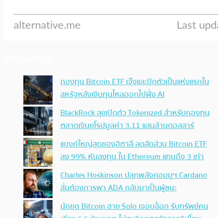
ประเด็นล่าสุด
กองทุน Bitcoin ETF เจ๊งและปิดตัวเป็นแห่งแรกใน
สหรัฐหลังเงินทุนไหลออกไปฝั่ง AI
BlackRock ลุยเปิดตัว Tokenized สำหรับกองทุน
ตลาดเงินยุโรปมูลค่า 3.11 แสนล้านดอลลาร์
แบงก์ใหญ่สุดของอิตาลี ลดสัดส่วน Bitcoin ETF
ลง 99% หันลงทุน ใน Ethereum แทนถึง 3 เท่า
Charles Hoskinson ปลุกพลังคอมมูฯ Cardano
ลั่นต้องการพา ADA กลับมาเป็นผู้ชนะ
นักขุด Bitcoin สาย Solo เจอบล็อก รับทรัพย์คน