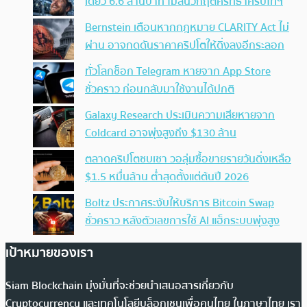
เดียว 6.6 ล้านบาท ไม่สนวิกฤตศรัทธาคริปโทฯ
Bernstein เตือนหากกฎหมาย CLARITY Act ไม่
ผ่าน อาจกดดันราคาคริปโตให้ดิ่งลงอีกระลอก
ทั่วโลกช็อก Telegram หายจาก App Store
ชั่วคราว ก่อนกลับมาใช้งานได้ปกติ
Galaxy Research ประเมินความเสียหายจาก
Coldcard อาจพุ่งสูงถึง $130 ล้าน
ตลาดคริปโตซบเซา วอลุ่มซื้อขายรายวันดิ่งเหลือ
$1.5 หมื่นล้าน ต่ำสุดตั้งแต่ต้นปี 2026
Boltz ประกาศระงับให้บริการ Bitcoin Swap
ชั่วคราว หลังตัวเลขการใช้ AI แฮ็กระบบพุ่งสูง
เป้าหมายของเรา
Siam Blockchain มุ่งมั่นที่จะช่วยนำเสนอสารเกี่ยวกับ
Cryptocurrency และเทคโนโลยีบล็อกเชนเพื่อคนไทย ในภาษาไทย เรา