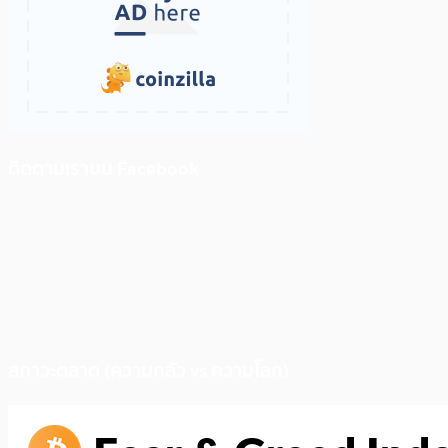
ติดตามเราบน Facebook
สภาวะตลาด (ความกลัว vs ความโลภ)