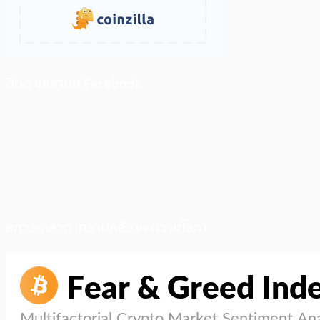
ติดตามเราบน Facebook
สภาวะตลาด (ความกลัว vs ความโลภ)