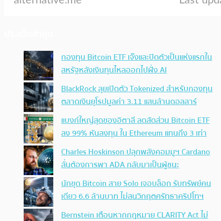
ประเด็นล่าสุด
กองทุน Bitcoin ETF เจ๊งและปิดตัวเป็นแห่งแรกใน
สหรัฐหลังเงินทุนไหลออกไปฝั่ง AI
BlackRock ลุยเปิดตัว Tokenized สำหรับกองทุน
ตลาดเงินยุโรปมูลค่า 3.11 แสนล้านดอลลาร์
แบงก์ใหญ่สุดของอิตาลี ลดสัดส่วน Bitcoin ETF
ลง 99% หันลงทุน ใน Ethereum แทนถึง 3 เท่า
Charles Hoskinson ปลุกพลังคอมมูฯ Cardano
ลั่นต้องการพา ADA กลับมาเป็นผู้ชนะ
นักขุด Bitcoin สาย Solo เจอบล็อก รับทรัพย์คน
เดียว 6.6 ล้านบาท ไม่สนวิกฤตศรัทธาคริปโทฯ
Bernstein เตือนหากกฎหมาย CLARITY Act ไม่