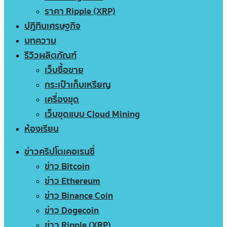
ราคา Ripple (XRP)
ปฏิทินเศรษฐกิจ
บทความ
รีวิวผลิตภัณฑ์
เว็บซื้อขาย
กระเป๋าเก็บเหรียญ
เครื่องขุด
เว็บขุดแบบ Cloud Mining
ห้องเรียน
ข่าวคริปโตเคอเรนซี่
ข่าว Bitcoin
ข่าว Ethereum
ข่าว Binance Coin
ข่าว Dogecoin
ข่าว Ripple (XRP)