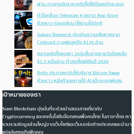
ผ่าน อาจกดดันราคาคริปโตให้ดิ่งลงอีกระลอก
ทั่วโลกช็อก Telegram หายจาก App Store
ชั่วคราว ก่อนกลับมาใช้งานได้ปกติ
Galaxy Research ประเมินความเสียหายจาก
Coldcard อาจพุ่งสูงถึง $130 ล้าน
ตลาดคริปโตซบเซา วอลุ่มซื้อขายรายวันดิ่งเหลือ
$1.5 หมื่นล้าน ต่ำสุดตั้งแต่ต้นปี 2026
Boltz ประกาศระงับให้บริการ Bitcoin Swap
ชั่วคราว หลังตัวเลขการใช้ AI แฮ็กระบบพุ่งสูง
เป้าหมายของเรา
Siam Blockchain มุ่งมั่นที่จะช่วยนำเสนอสารเกี่ยวกับ
Cryptocurrency และเทคโนโลยีบล็อกเชนเพื่อคนไทย ในภาษาไทย เรา
รวบรวมข้อมูลส่วนใหญ่จากเว็บไซต์และเว็บบอร์ดต่างประเทศและนำมา
แปลส่งตรงถึงฟีดคุณ