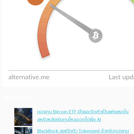
ประเด็นล่าสุด
กองทุน Bitcoin ETF เจ๊งและปิดตัวเป็นแห่งแรกใน
สหรัฐหลังเงินทุนไหลออกไปฝั่ง AI
BlackRock ลุยเปิดตัว Tokenized สำหรับกองทุน