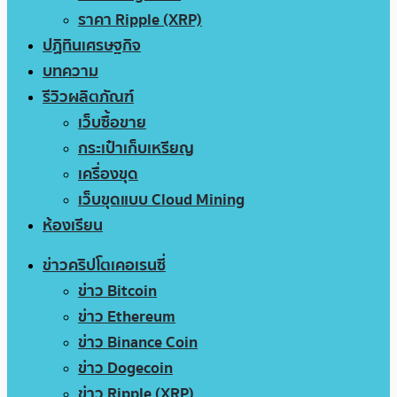
ราคา Ripple (XRP)
ปฏิทินเศรษฐกิจ
บทความ
รีวิวผลิตภัณฑ์
เว็บซื้อขาย
กระเป๋าเก็บเหรียญ
เครื่องขุด
เว็บขุดแบบ Cloud Mining
ห้องเรียน
ข่าวคริปโตเคอเรนซี่
ข่าว Bitcoin
ข่าว Ethereum
ข่าว Binance Coin
ข่าว Dogecoin
ข่าว Ripple (XRP)