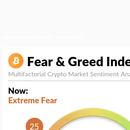
สภาวะตลาด (ความกลัว vs ความโลภ)