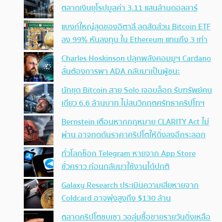
ตลาดเงินยุโรปมูลค่า 3.11 แสนล้านดอลลาร์
แบงก์ใหญ่สุดของอิตาลี ลดสัดส่วน Bitcoin ETF
ลง 99% หันลงทุน ใน Ethereum แทนถึง 3 เท่า
Charles Hoskinson ปลุกพลังคอมมูฯ Cardano
ลั่นต้องการพา ADA กลับมาเป็นผู้ชนะ
นักขุด Bitcoin สาย Solo เจอบล็อก รับทรัพย์คน
เดียว 6.6 ล้านบาท ไม่สนวิกฤตศรัทธาคริปโทฯ
Bernstein เตือนหากกฎหมาย CLARITY Act ไม่
ผ่าน อาจกดดันราคาคริปโตให้ดิ่งลงอีกระลอก
ทั่วโลกช็อก Telegram หายจาก App Store
ชั่วคราว ก่อนกลับมาใช้งานได้ปกติ
Galaxy Research ประเมินความเสียหายจาก
Coldcard อาจพุ่งสูงถึง $130 ล้าน
ตลาดคริปโตซบเซา วอลุ่มซื้อขายรายวันดิ่งเหลือ