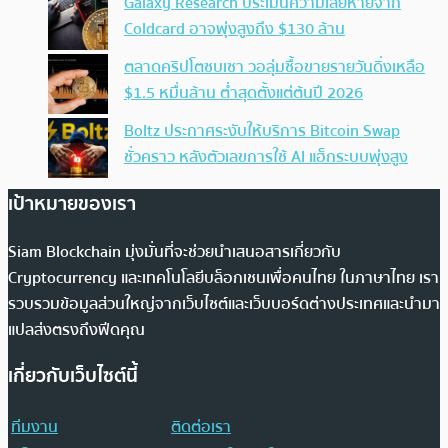
Galaxy Research ประเมินความเสียหายจาก
Coldcard อาจพุ่งสูงถึง $130 ล้าน
ตลาดคริปโตซบเซา วอลุ่มซื้อขายรายวันดิ่งเหลือ
$1.5 หมื่นล้าน ต่ำสุดตั้งแต่ต้นปี 2026
Boltz ประกาศระงับให้บริการ Bitcoin Swap
ชั่วคราว หลังตัวเลขการใช้ AI แฮ็กระบบพุ่งสูง
เป้าหมายของเรา
Siam Blockchain มุ่งมั่นที่จะช่วยนำเสนอสารเกี่ยวกับ
Cryptocurrency และเทคโนโลยีบล็อกเชนเพื่อคนไทย ในภาษาไทย เรา
รวบรวมข้อมูลส่วนใหญ่จากเว็บไซต์และเว็บบอร์ดต่างประเทศและนำมา
แปลส่งตรงถึงฟีดคุณ
เกี่ยวกับเว็บไซต์นี้
ทีมงาน
ติดต่อเรา