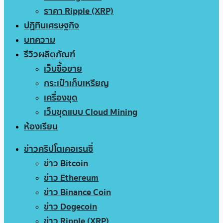
ราคา Ripple (XRP)
ปฏิทินเศรษฐกิจ
บทความ
รีวิวผลิตภัณฑ์
เว็บซื้อขาย
กระเป๋าเก็บเหรียญ
เครื่องขุด
เว็บขุดแบบ Cloud Mining
ห้องเรียน
ข่าวคริปโตเคอเรนซี่
ข่าว Bitcoin
ข่าว Ethereum
ข่าว Binance Coin
ข่าว Dogecoin
ข่าว Ripple (XRP)