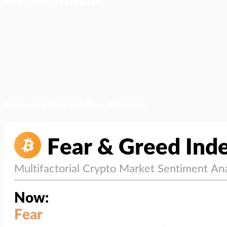
ติดตามเราบน Facebook
สภาวะตลาด (ความกลัว vs ความโลภ)