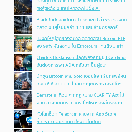
กองทุน Bitcoin ETF เจ๊งและปิดตัวเป็นแห่งแรกใน
สหรัฐหลังเงินทุนไหลออกไปฝั่ง AI
BlackRock ลุยเปิดตัว Tokenized สำหรับกองทุน
ตลาดเงินยุโรปมูลค่า 3.11 แสนล้านดอลลาร์
แบงก์ใหญ่สุดของอิตาลี ลดสัดส่วน Bitcoin ETF
ลง 99% หันลงทุน ใน Ethereum แทนถึง 3 เท่า
Charles Hoskinson ปลุกพลังคอมมูฯ Cardano
ลั่นต้องการพา ADA กลับมาเป็นผู้ชนะ
นักขุด Bitcoin สาย Solo เจอบล็อก รับทรัพย์คน
เดียว 6.6 ล้านบาท ไม่สนวิกฤตศรัทธาคริปโทฯ
Bernstein เตือนหากกฎหมาย CLARITY Act ไม่
ผ่าน อาจกดดันราคาคริปโตให้ดิ่งลงอีกระลอก
ทั่วโลกช็อก Telegram หายจาก App Store
ชั่วคราว ก่อนกลับมาใช้งานได้ปกติ