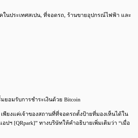
0:00
/
0:00
ูติคในประเทศสเปน, ที่จอดรถ, ร้านขายอุปกรณ์ไฟฟ้า และ
้เริ่มยอมรับการชำระเงินด้วย Bitcoin
ียงแค่เจ้าของสถานที่ที่จอดรถตั้งป้ายที่มองเห็นได้ใน
ปฯ [QRpark]” ทางบริษัทให้คำอธิบายเพิ่มเติมว่า “เมื่อ