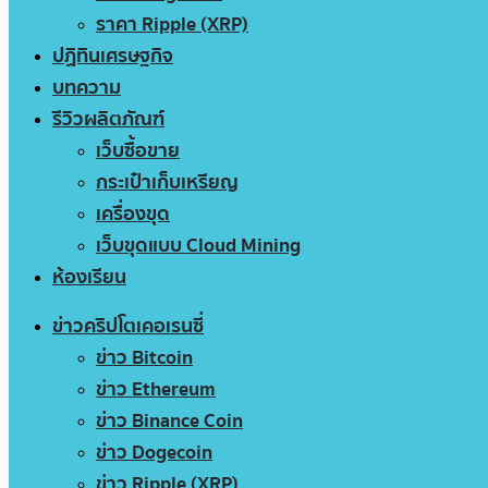
ราคา Ripple (XRP)
ปฏิทินเศรษฐกิจ
บทความ
รีวิวผลิตภัณฑ์
เว็บซื้อขาย
กระเป๋าเก็บเหรียญ
เครื่องขุด
เว็บขุดแบบ Cloud Mining
ห้องเรียน
ข่าวคริปโตเคอเรนซี่
ข่าว Bitcoin
ข่าว Ethereum
ข่าว Binance Coin
ข่าว Dogecoin
ข่าว Ripple (XRP)