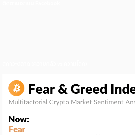
ติดตามเราบน Facebook
สภาวะตลาด (ความกลัว vs ความโลภ)