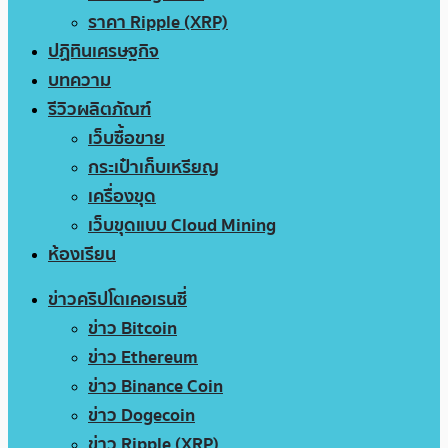
ราคา Ripple (XRP)
ปฏิทินเศรษฐกิจ
บทความ
รีวิวผลิตภัณฑ์
เว็บซื้อขาย
กระเป๋าเก็บเหรียญ
เครื่องขุด
เว็บขุดแบบ Cloud Mining
ห้องเรียน
ข่าวคริปโตเคอเรนซี่
ข่าว Bitcoin
ข่าว Ethereum
ข่าว Binance Coin
ข่าว Dogecoin
ข่าว Ripple (XRP)