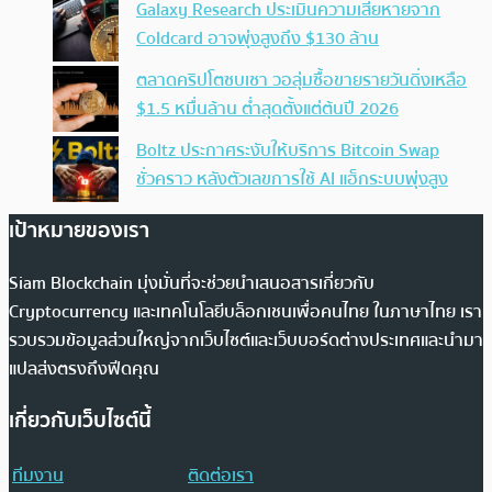
Galaxy Research ประเมินความเสียหายจาก
Coldcard อาจพุ่งสูงถึง $130 ล้าน
ตลาดคริปโตซบเซา วอลุ่มซื้อขายรายวันดิ่งเหลือ
$1.5 หมื่นล้าน ต่ำสุดตั้งแต่ต้นปี 2026
Boltz ประกาศระงับให้บริการ Bitcoin Swap
ชั่วคราว หลังตัวเลขการใช้ AI แฮ็กระบบพุ่งสูง
เป้าหมายของเรา
Siam Blockchain มุ่งมั่นที่จะช่วยนำเสนอสารเกี่ยวกับ
Cryptocurrency และเทคโนโลยีบล็อกเชนเพื่อคนไทย ในภาษาไทย เรา
รวบรวมข้อมูลส่วนใหญ่จากเว็บไซต์และเว็บบอร์ดต่างประเทศและนำมา
แปลส่งตรงถึงฟีดคุณ
เกี่ยวกับเว็บไซต์นี้
ทีมงาน
ติดต่อเรา