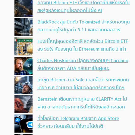
กองทุน Bitcoin ETF เจ๊งและปิดตัวเป็นแห่งแรกใน
สหรัฐหลังเงินทุนไหลออกไปฝั่ง AI
BlackRock ลุยเปิดตัว Tokenized สำหรับกองทุน
ตลาดเงินยุโรปมูลค่า 3.11 แสนล้านดอลลาร์
แบงก์ใหญ่สุดของอิตาลี ลดสัดส่วน Bitcoin ETF
ลง 99% หันลงทุน ใน Ethereum แทนถึง 3 เท่า
Charles Hoskinson ปลุกพลังคอมมูฯ Cardano
ลั่นต้องการพา ADA กลับมาเป็นผู้ชนะ
นักขุด Bitcoin สาย Solo เจอบล็อก รับทรัพย์คน
เดียว 6.6 ล้านบาท ไม่สนวิกฤตศรัทธาคริปโทฯ
Bernstein เตือนหากกฎหมาย CLARITY Act ไม่
ผ่าน อาจกดดันราคาคริปโตให้ดิ่งลงอีกระลอก
ทั่วโลกช็อก Telegram หายจาก App Store
ชั่วคราว ก่อนกลับมาใช้งานได้ปกติ