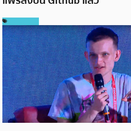
แพร่ลงบน Github แล้ว
ข่าว Ethereum