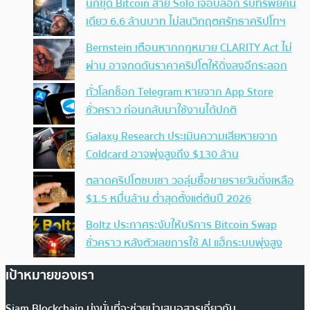
นักขุด Bitcoin สาย Solo เจอบล็อก รับทรัพย์คน
เดียว 6.6 ล้านบาท ไม่สนวิกฤตศรัทธาคริปโทฯ
Bernstein เตือนหากกฎหมาย CLARITY Act ไม่
ผ่าน อาจกดดันราคาคริปโตให้ดิ่งลงอีกระลอก
ทั่วโลกช็อก Telegram หายจาก App Store
ชั่วคราว ก่อนกลับมาใช้งานได้ปกติ
Galaxy Research ประเมินความเสียหายจาก
Coldcard อาจพุ่งสูงถึง $130 ล้าน
ตลาดคริปโตซบเซา วอลุ่มซื้อขายรายวันดิ่งเหลือ
$1.5 หมื่นล้าน ต่ำสุดตั้งแต่ต้นปี 2026
Boltz ประกาศระงับให้บริการ Bitcoin Swap
ชั่วคราว หลังตัวเลขการใช้ AI แฮ็กระบบพุ่งสูง
เป้าหมายของเรา
Siam Blockchain มุ่งมั่นที่จะช่วยนำเสนอสารเกี่ยวกับ