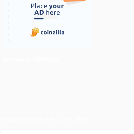
ติดตามเราบน Facebook
สภาวะตลาด (ความกลัว vs ความโลภ)