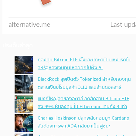
ประเด็นล่าสุด
กองทุน Bitcoin ETF เจ๊งและปิดตัวเป็นแห่งแรกใน
สหรัฐหลังเงินทุนไหลออกไปฝั่ง AI
BlackRock ลุยเปิดตัว Tokenized สำหรับกองทุน
ตลาดเงินยุโรปมูลค่า 3.11 แสนล้านดอลลาร์
แบงก์ใหญ่สุดของอิตาลี ลดสัดส่วน Bitcoin ETF
ลง 99% หันลงทุน ใน Ethereum แทนถึง 3 เท่า
Charles Hoskinson ปลุกพลังคอมมูฯ Cardano
ลั่นต้องการพา ADA กลับมาเป็นผู้ชนะ