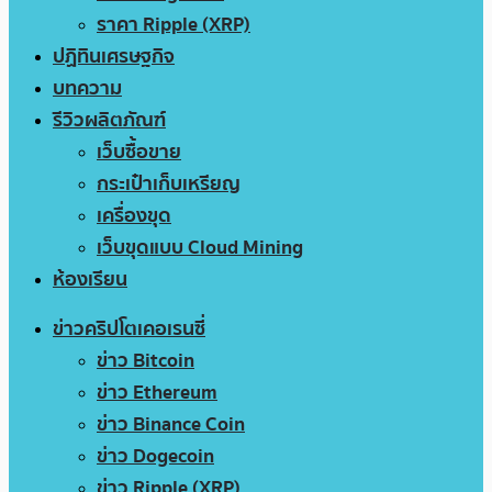
ราคา Ripple (XRP)
ปฏิทินเศรษฐกิจ
บทความ
รีวิวผลิตภัณฑ์
เว็บซื้อขาย
กระเป๋าเก็บเหรียญ
เครื่องขุด
เว็บขุดแบบ Cloud Mining
ห้องเรียน
ข่าวคริปโตเคอเรนซี่
ข่าว Bitcoin
ข่าว Ethereum
ข่าว Binance Coin
ข่าว Dogecoin
ข่าว Ripple (XRP)