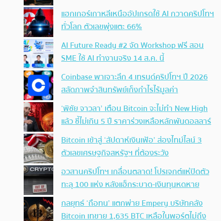
แฮกเกอร์เกาหลีเหนืออัปเกรดใช้ AI กวาดคริปโทฯ
ทั่วโลก ตัวเลขพุ่งแตะ 66%
AI Future Ready #2 จัด Workshop ฟรี สอน
SME ใช้ AI ทำงานจริง 14 ส.ค. นี้
Coinbase พาเจาะลึก 4 เทรนด์คริปโทฯ ปี 2026
สลัดภาพจำสินทรัพย์เก็งกำไรไร้มูลค่า
‘พิชัย จาวลา’ เตือน Bitcoin จะไม่ทำ New High
แล้ว ชี้ไม่เกิน 5 ปี ราคาร่วงเหลือหลักพันดอลลาร์
Bitcoin เข้าสู่ ‘สัปดาห์เงินเฟ้อ’ ส่องไทม์ไลน์ 3
ตัวเลขเศรษฐกิจสหรัฐฯ ที่ต้องระวัง
อวสานคริปโทฯ เกลื่อนตลาด! โปรเจกต์แห่ปิดตัว
ทะลุ 100 แห่ง หลังแฮ็กระบาด-เงินทุนหดหาย
กลยุทธ์ ‘ถือทน’ แตกพ่าย Empery บริษัทคลัง
Bitcoin เทขาย 1,635 BTC เหลือในพอร์ตไม่ถึง