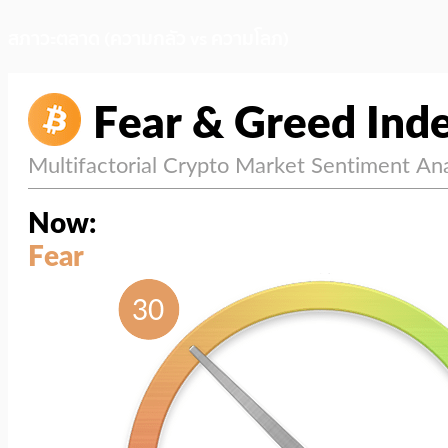
สภาวะตลาด (ความกลัว vs ความโลภ)