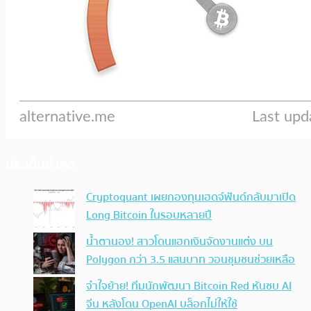
ประเด็นล่าสุด
Cryptoquant เผยกองทุนเฮดจ์ฟันด์กลับมาเปิด
Long Bitcoin ในรอบหลายปี
น้ำตานอง! สาวโดนแฮกเงินจัดงานแต่ง บน
Polygon กว่า 3.5 แสนบาท วอนชุมชนช่วยเหลือ
จำใจย้าย! ทีมนักพัฒนา Bitcoin Red หันซบ AI
จีน หลังโดน OpenAI บล็อกไม่ให้ใช้