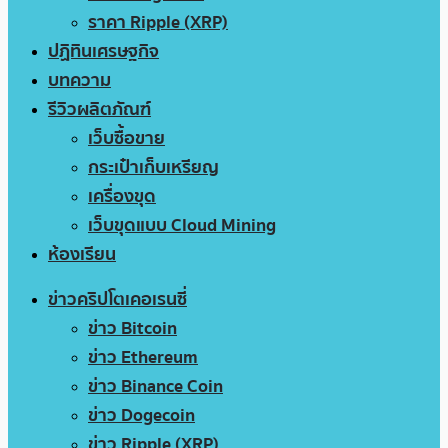
ราคา Ripple (XRP)
ปฏิทินเศรษฐกิจ
บทความ
รีวิวผลิตภัณฑ์
เว็บซื้อขาย
กระเป๋าเก็บเหรียญ
เครื่องขุด
เว็บขุดแบบ Cloud Mining
ห้องเรียน
ข่าวคริปโตเคอเรนซี่
ข่าว Bitcoin
ข่าว Ethereum
ข่าว Binance Coin
ข่าว Dogecoin
ข่าว Ripple (XRP)