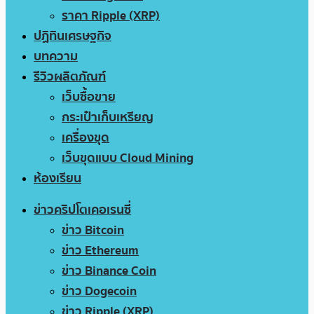
ราคา Ripple (XRP)
ปฏิทินเศรษฐกิจ
บทความ
รีวิวผลิตภัณฑ์
เว็บซื้อขาย
กระเป๋าเก็บเหรียญ
เครื่องขุด
เว็บขุดแบบ Cloud Mining
ห้องเรียน
ข่าวคริปโตเคอเรนซี่
ข่าว Bitcoin
ข่าว Ethereum
ข่าว Binance Coin
ข่าว Dogecoin
ข่าว Ripple (XRP)