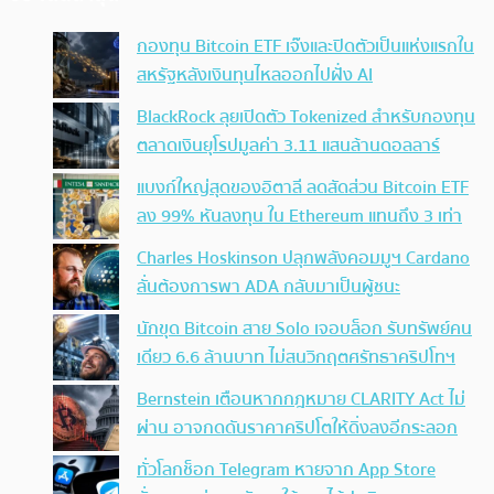
กองทุน Bitcoin ETF เจ๊งและปิดตัวเป็นแห่งแรกใน
สหรัฐหลังเงินทุนไหลออกไปฝั่ง AI
BlackRock ลุยเปิดตัว Tokenized สำหรับกองทุน
ตลาดเงินยุโรปมูลค่า 3.11 แสนล้านดอลลาร์
แบงก์ใหญ่สุดของอิตาลี ลดสัดส่วน Bitcoin ETF
ลง 99% หันลงทุน ใน Ethereum แทนถึง 3 เท่า
Charles Hoskinson ปลุกพลังคอมมูฯ Cardano
ลั่นต้องการพา ADA กลับมาเป็นผู้ชนะ
นักขุด Bitcoin สาย Solo เจอบล็อก รับทรัพย์คน
เดียว 6.6 ล้านบาท ไม่สนวิกฤตศรัทธาคริปโทฯ
Bernstein เตือนหากกฎหมาย CLARITY Act ไม่
ผ่าน อาจกดดันราคาคริปโตให้ดิ่งลงอีกระลอก
ทั่วโลกช็อก Telegram หายจาก App Store