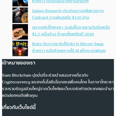
ชั่วคราว ก่อนกลับมาใช้งานได้ปกติ
Galaxy Research ประเมินความเสียหายจาก
Coldcard อาจพุ่งสูงถึง $130 ล้าน
ตลาดคริปโตซบเซา วอลุ่มซื้อขายรายวันดิ่งเหลือ
$1.5 หมื่นล้าน ต่ำสุดตั้งแต่ต้นปี 2026
Boltz ประกาศระงับให้บริการ Bitcoin Swap
ชั่วคราว หลังตัวเลขการใช้ AI แฮ็กระบบพุ่งสูง
เป้าหมายของเรา
Siam Blockchain มุ่งมั่นที่จะช่วยนำเสนอสารเกี่ยวกับ
Cryptocurrency และเทคโนโลยีบล็อกเชนเพื่อคนไทย ในภาษาไทย เรา
รวบรวมข้อมูลส่วนใหญ่จากเว็บไซต์และเว็บบอร์ดต่างประเทศและนำมา
แปลส่งตรงถึงฟีดคุณ
เกี่ยวกับเว็บไซต์นี้