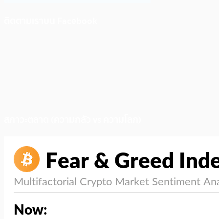
ติดตามเราบน Facebook
สภาวะตลาด (ความกลัว vs ความโลภ)