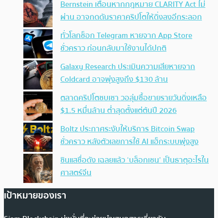
Bernstein เตือนหากกฎหมาย CLARITY Act ไม่
ผ่าน อาจกดดันราคาคริปโตให้ดิ่งลงอีกระลอก
ทั่วโลกช็อก Telegram หายจาก App Store
ชั่วคราว ก่อนกลับมาใช้งานได้ปกติ
Galaxy Research ประเมินความเสียหายจาก
Coldcard อาจพุ่งสูงถึง $130 ล้าน
ตลาดคริปโตซบเซา วอลุ่มซื้อขายรายวันดิ่งเหลือ
$1.5 หมื่นล้าน ต่ำสุดตั้งแต่ต้นปี 2026
Boltz ประกาศระงับให้บริการ Bitcoin Swap
ชั่วคราว หลังตัวเลขการใช้ AI แฮ็กระบบพุ่งสูง
ซินแสชื่อดัง เฉลยแล้ว ‘บล็อกเชน’ เป็นธาตุอะไรใน
ศาสตร์จีน
เป้าหมายของเรา