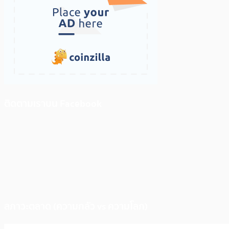
ติดตามเราบน Facebook
สภาวะตลาด (ความกลัว vs ความโลภ)