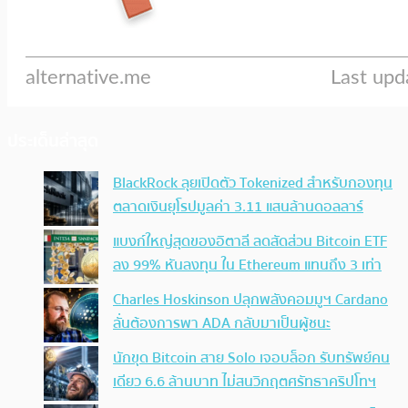
ประเด็นล่าสุด
BlackRock ลุยเปิดตัว Tokenized สำหรับกองทุน
ตลาดเงินยุโรปมูลค่า 3.11 แสนล้านดอลลาร์
แบงก์ใหญ่สุดของอิตาลี ลดสัดส่วน Bitcoin ETF
ลง 99% หันลงทุน ใน Ethereum แทนถึง 3 เท่า
Charles Hoskinson ปลุกพลังคอมมูฯ Cardano
ลั่นต้องการพา ADA กลับมาเป็นผู้ชนะ
นักขุด Bitcoin สาย Solo เจอบล็อก รับทรัพย์คน
เดียว 6.6 ล้านบาท ไม่สนวิกฤตศรัทธาคริปโทฯ