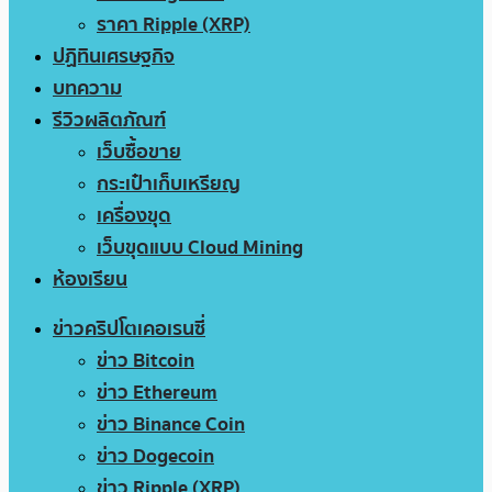
ราคา Ripple (XRP)
ปฏิทินเศรษฐกิจ
บทความ
รีวิวผลิตภัณฑ์
เว็บซื้อขาย
กระเป๋าเก็บเหรียญ
เครื่องขุด
เว็บขุดแบบ Cloud Mining
ห้องเรียน
ข่าวคริปโตเคอเรนซี่
ข่าว Bitcoin
ข่าว Ethereum
ข่าว Binance Coin
ข่าว Dogecoin
ข่าว Ripple (XRP)