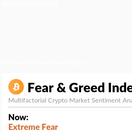
ติดตามเราบน Facebook
สภาวะตลาด (ความกลัว vs ความโลภ)