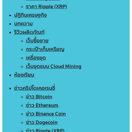
ราคา Ripple (XRP)
ปฏิทินเศรษฐกิจ
บทความ
รีวิวผลิตภัณฑ์
เว็บซื้อขาย
กระเป๋าเก็บเหรียญ
เครื่องขุด
เว็บขุดแบบ Cloud Mining
ห้องเรียน
ข่าวคริปโตเคอเรนซี่
ข่าว Bitcoin
ข่าว Ethereum
ข่าว Binance Coin
ข่าว Dogecoin
ข่าว Ripple (XRP)