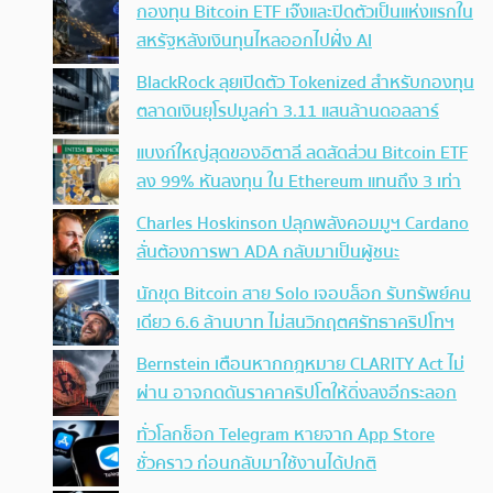
กองทุน Bitcoin ETF เจ๊งและปิดตัวเป็นแห่งแรกใน
สหรัฐหลังเงินทุนไหลออกไปฝั่ง AI
BlackRock ลุยเปิดตัว Tokenized สำหรับกองทุน
ตลาดเงินยุโรปมูลค่า 3.11 แสนล้านดอลลาร์
แบงก์ใหญ่สุดของอิตาลี ลดสัดส่วน Bitcoin ETF
ลง 99% หันลงทุน ใน Ethereum แทนถึง 3 เท่า
Charles Hoskinson ปลุกพลังคอมมูฯ Cardano
ลั่นต้องการพา ADA กลับมาเป็นผู้ชนะ
นักขุด Bitcoin สาย Solo เจอบล็อก รับทรัพย์คน
เดียว 6.6 ล้านบาท ไม่สนวิกฤตศรัทธาคริปโทฯ
Bernstein เตือนหากกฎหมาย CLARITY Act ไม่
ผ่าน อาจกดดันราคาคริปโตให้ดิ่งลงอีกระลอก
ทั่วโลกช็อก Telegram หายจาก App Store
ชั่วคราว ก่อนกลับมาใช้งานได้ปกติ