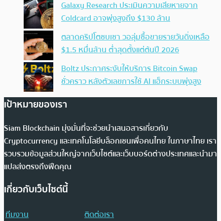
Galaxy Research ประเมินความเสียหายจาก
Coldcard อาจพุ่งสูงถึง $130 ล้าน
ตลาดคริปโตซบเซา วอลุ่มซื้อขายรายวันดิ่งเหลือ
$1.5 หมื่นล้าน ต่ำสุดตั้งแต่ต้นปี 2026
Boltz ประกาศระงับให้บริการ Bitcoin Swap
ชั่วคราว หลังตัวเลขการใช้ AI แฮ็กระบบพุ่งสูง
เป้าหมายของเรา
Siam Blockchain มุ่งมั่นที่จะช่วยนำเสนอสารเกี่ยวกับ
Cryptocurrency และเทคโนโลยีบล็อกเชนเพื่อคนไทย ในภาษาไทย เรา
รวบรวมข้อมูลส่วนใหญ่จากเว็บไซต์และเว็บบอร์ดต่างประเทศและนำมา
แปลส่งตรงถึงฟีดคุณ
เกี่ยวกับเว็บไซต์นี้
ทีมงาน
ติดต่อเรา