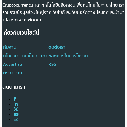
Cryptocurrency และเทคโนโลยีบล็อกเชนเพื่อคนไทย ในภาษาไทย เรา
รวบรวมข้อมูลส่วนใหญ่จากเว็บไซต์และเว็บบอร์ดต่างประเทศและนำมา
แปลส่งตรงถึงฟีดคุณ
เกี่ยวกับเว็บไซต์นี้
ทีมงาน
ติดต่อเรา
นโยบายความเป็นส่วนตัว
ข้อตกลงในการใช้งาน
Advertise
RSS
ตั้งค่าคุกกี้
ติดตามเรา