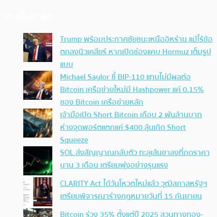
ประเด็นล่าสุด
Trump พร้อมประกาศชัยชนะเหนืออิหร่าน แม้ไร้ข้อ
ตกลงนิวเคลียร์ หากเปิดช่องแคบ Hormuz เต็มรูป
แบบ
Michael Saylor ชี้ BIP-110 แทบไม่มีผลต่อ
Bitcoin เครือข่ายใหม่มี Hashpower แค่ 0.15%
ของ Bitcoin เครือข่ายหลัก
เจ้ามือเปิด Short Bitcoin เกือบ 2 พันล้านบาท
ห่างจุดพอร์ตแตกแค่ $400 ลุ้นเกิด Short
Squeeze
SOL ส่งสัญญาณกลับตัว ทะลุเส้นขาลงที่กดราคา
นาน 3 เดือน เตรียมพุ่งอย่างรุนแรง
CLARITY Act ได้วันโหวตใหม่แล้ว วุฒิสภาสหรัฐฯ
เตรียมพิจารณาร่างกฎหมายวันที่ 15 กันยายน
Bitcoin ร่วง 35% ตั้งแต่ปี 2025 สวนทางทอง-