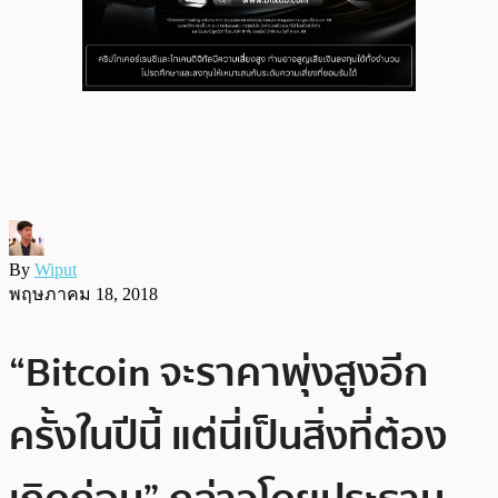
By
Wiput
พฤษภาคม 18, 2018
“Bitcoin จะราคาพุ่งสูงอีก
ครั้งในปีนี้ แต่นี่เป็นสิ่งที่ต้อง