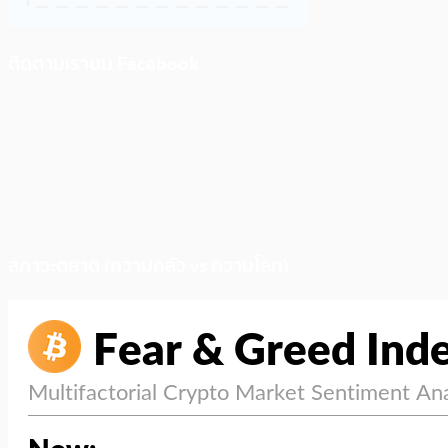
ติดตามเราบน Facebook
สภาวะตลาด (ความกลัว vs ความโลภ)