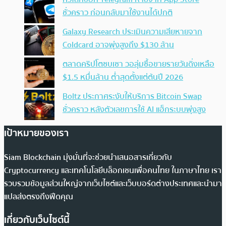
ชั่วคราว ก่อนกลับมาใช้งานได้ปกติ
Galaxy Research ประเมินความเสียหายจาก
Coldcard อาจพุ่งสูงถึง $130 ล้าน
ตลาดคริปโตซบเซา วอลุ่มซื้อขายรายวันดิ่งเหลือ
$1.5 หมื่นล้าน ต่ำสุดตั้งแต่ต้นปี 2026
Boltz ประกาศระงับให้บริการ Bitcoin Swap
ชั่วคราว หลังตัวเลขการใช้ AI แฮ็กระบบพุ่งสูง
เป้าหมายของเรา
Siam Blockchain มุ่งมั่นที่จะช่วยนำเสนอสารเกี่ยวกับ
Cryptocurrency และเทคโนโลยีบล็อกเชนเพื่อคนไทย ในภาษาไทย เรา
รวบรวมข้อมูลส่วนใหญ่จากเว็บไซต์และเว็บบอร์ดต่างประเทศและนำมา
แปลส่งตรงถึงฟีดคุณ
เกี่ยวกับเว็บไซต์นี้