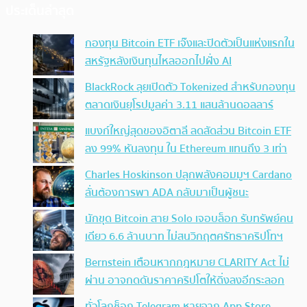
ประเด็นล่าสุด
กองทุน Bitcoin ETF เจ๊งและปิดตัวเป็นแห่งแรกใน
สหรัฐหลังเงินทุนไหลออกไปฝั่ง AI
BlackRock ลุยเปิดตัว Tokenized สำหรับกองทุน
ตลาดเงินยุโรปมูลค่า 3.11 แสนล้านดอลลาร์
แบงก์ใหญ่สุดของอิตาลี ลดสัดส่วน Bitcoin ETF
ลง 99% หันลงทุน ใน Ethereum แทนถึง 3 เท่า
Charles Hoskinson ปลุกพลังคอมมูฯ Cardano
ลั่นต้องการพา ADA กลับมาเป็นผู้ชนะ
นักขุด Bitcoin สาย Solo เจอบล็อก รับทรัพย์คน
เดียว 6.6 ล้านบาท ไม่สนวิกฤตศรัทธาคริปโทฯ
Bernstein เตือนหากกฎหมาย CLARITY Act ไม่
ผ่าน อาจกดดันราคาคริปโตให้ดิ่งลงอีกระลอก
ทั่วโลกช็อก Telegram หายจาก App Store