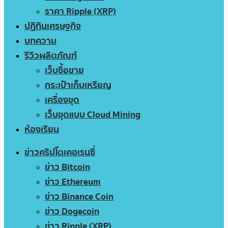
ราคา Ripple (XRP)
ปฏิทินเศรษฐกิจ
บทความ
รีวิวผลิตภัณฑ์
เว็บซื้อขาย
กระเป๋าเก็บเหรียญ
เครื่องขุด
เว็บขุดแบบ Cloud Mining
ห้องเรียน
ข่าวคริปโตเคอเรนซี่
ข่าว Bitcoin
ข่าว Ethereum
ข่าว Binance Coin
ข่าว Dogecoin
ข่าว Ripple (XRP)