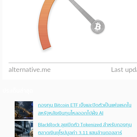
ประเด็นล่าสุด
กองทุน Bitcoin ETF เจ๊งและปิดตัวเป็นแห่งแรกใน
สหรัฐหลังเงินทุนไหลออกไปฝั่ง AI
BlackRock ลุยเปิดตัว Tokenized สำหรับกองทุน
ตลาดเงินยุโรปมูลค่า 3.11 แสนล้านดอลลาร์