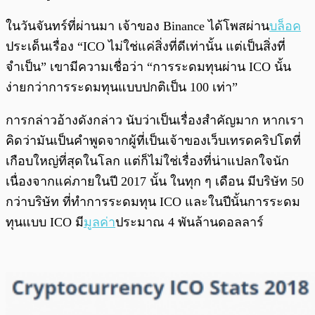
ในวันจันทร์ที่ผ่านมา เจ้าของ Binance ได้โพสผ่าน
บล็อค
ประเด็นเรื่อง “ICO ไม่ใช่แค่สิ่งที่ดีเท่านั้น แต่เป็นสิ่งที่
จำเป็น” เขามีความเชื่อว่า “การระดมทุนผ่าน ICO นั้น
ง่ายกว่าการระดมทุนแบบปกติเป็น 100 เท่า”
การกล่าวอ้างดังกล่าว นับว่าเป็นเรื่องสำคัญมาก หากเรา
คิดว่ามันเป็นคำพูดจากผู้ที่เป็นเจ้าของเว็บเทรดคริปโตที่
เกือบใหญ่ที่สุดในโลก แต่ก็ไม่ใช่เรื่องที่น่าแปลกใจนัก
เนื่องจากแค่ภายในปี 2017 นั้น ในทุก ๆ เดือน มีบริษัท 50
กว่าบริษัท ที่ทำการระดมทุน ICO และในปีนั้นการระดม
ทุนแบบ ICO มี
มูลค่า
ประมาณ 4 พันล้านดอลลาร์