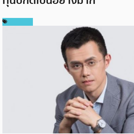
ทุนปกติเป็นอย่างมาก
ต่างประเทศ