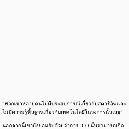
“พวกเขาหลายคนไม่มีประสบการณ์เกี่ยวกับสตาร์อัพและ
ไม่มีความรู้พื้นฐานเกี่ยวกับเทคโนโลยีในวงการนั้นเลย”
นอกจากนี้เขายังยอมรับด้วยว่าการ ICO นั้นสามารถเกิด