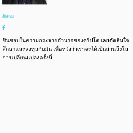
Jirapas
ชื่นชอบในความกระจายอำนาจของคริปโต เลยตัดสินใจ
ศึกษาและลงทุนกับมัน เพื่อหวังว่าเราจะได้เป็นส่วนนึงใน
การเปลี่ยนแปลงครั้งนี้