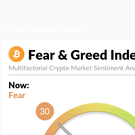
สภาวะตลาด (ความกลัว vs ความโลภ)