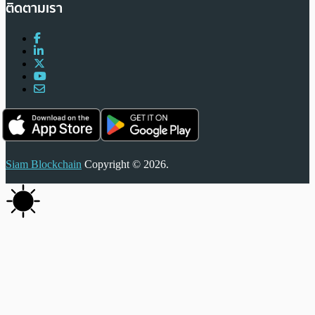
ติดตามเรา
Siam Blockchain
Copyright © 2026.