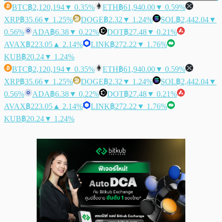
BTC
฿2,120,194
▼ 0.35%
ETH
฿61,940.00
▼ 0.59%
XRP
฿35.66
▼ 1.25%
DOGE
฿2.32
▼ 1.24%
SOL
฿2,442.04
▼
0.56%
ADA
฿6.38
▼ 0.22%
DOT
฿27.48
▼ 0.21%
AVAX
฿223.05
▲ 2.14%
LINK
฿272.22
▼ 1.76%
KUB
฿20.24
▼ 1.24%
BTC
฿2,120,194
▼ 0.35%
ETH
฿61,940.00
▼ 0.59%
XRP
฿35.66
▼ 1.25%
DOGE
฿2.32
▼ 1.24%
SOL
฿2,442.04
▼
0.56%
ADA
฿6.38
▼ 0.22%
DOT
฿27.48
▼ 0.21%
AVAX
฿223.05
▲ 2.14%
LINK
฿272.22
▼ 1.76%
KUB
฿20.24
▼ 1.24%