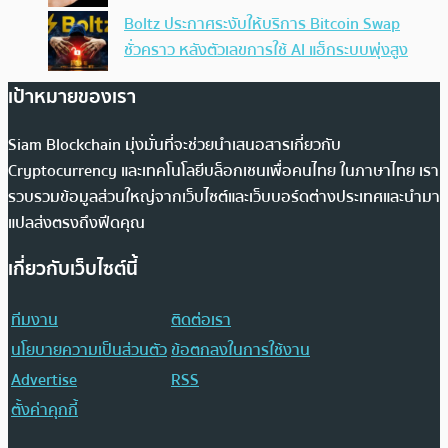
Boltz ประกาศระงับให้บริการ Bitcoin Swap
ชั่วคราว หลังตัวเลขการใช้ AI แฮ็กระบบพุ่งสูง
เป้าหมายของเรา
Siam Blockchain มุ่งมั่นที่จะช่วยนำเสนอสารเกี่ยวกับ
Cryptocurrency และเทคโนโลยีบล็อกเชนเพื่อคนไทย ในภาษาไทย เรา
รวบรวมข้อมูลส่วนใหญ่จากเว็บไซต์และเว็บบอร์ดต่างประเทศและนำมา
แปลส่งตรงถึงฟีดคุณ
เกี่ยวกับเว็บไซต์นี้
ทีมงาน
ติดต่อเรา
นโยบายความเป็นส่วนตัว
ข้อตกลงในการใช้งาน
Advertise
RSS
ตั้งค่าคุกกี้