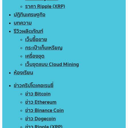
ราคา Ripple (XRP)
ปฏิทินเศรษฐกิจ
บทความ
รีวิวผลิตภัณฑ์
เว็บซื้อขาย
กระเป๋าเก็บเหรียญ
เครื่องขุด
เว็บขุดแบบ Cloud Mining
ห้องเรียน
ข่าวคริปโตเคอเรนซี่
ข่าว Bitcoin
ข่าว Ethereum
ข่าว Binance Coin
ข่าว Dogecoin
ข่าว Ripple (XRP)