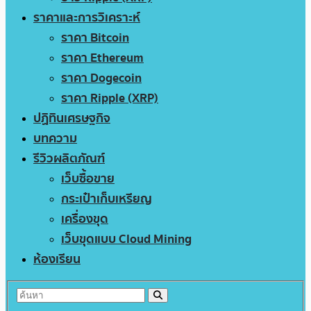
ราคาและการวิเคราะห์
ราคา Bitcoin
ราคา Ethereum
ราคา Dogecoin
ราคา Ripple (XRP)
ปฏิทินเศรษฐกิจ
บทความ
รีวิวผลิตภัณฑ์
เว็บซื้อขาย
กระเป๋าเก็บเหรียญ
เครื่องขุด
เว็บขุดแบบ Cloud Mining
ห้องเรียน