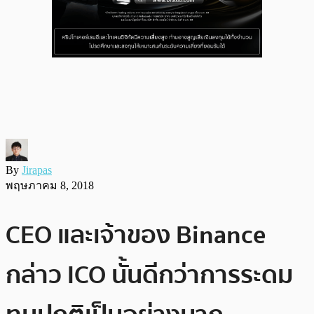
By
Jirapas
พฤษภาคม 8, 2018
CEO และเจ้าของ Binance
กล่าว ICO นั้นดีกว่าการระดม