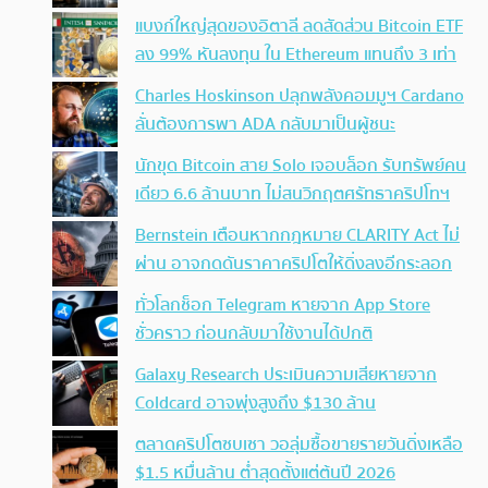
แบงก์ใหญ่สุดของอิตาลี ลดสัดส่วน Bitcoin ETF
ลง 99% หันลงทุน ใน Ethereum แทนถึง 3 เท่า
Charles Hoskinson ปลุกพลังคอมมูฯ Cardano
ลั่นต้องการพา ADA กลับมาเป็นผู้ชนะ
นักขุด Bitcoin สาย Solo เจอบล็อก รับทรัพย์คน
เดียว 6.6 ล้านบาท ไม่สนวิกฤตศรัทธาคริปโทฯ
Bernstein เตือนหากกฎหมาย CLARITY Act ไม่
ผ่าน อาจกดดันราคาคริปโตให้ดิ่งลงอีกระลอก
ทั่วโลกช็อก Telegram หายจาก App Store
ชั่วคราว ก่อนกลับมาใช้งานได้ปกติ
Galaxy Research ประเมินความเสียหายจาก
Coldcard อาจพุ่งสูงถึง $130 ล้าน
ตลาดคริปโตซบเซา วอลุ่มซื้อขายรายวันดิ่งเหลือ
$1.5 หมื่นล้าน ต่ำสุดตั้งแต่ต้นปี 2026