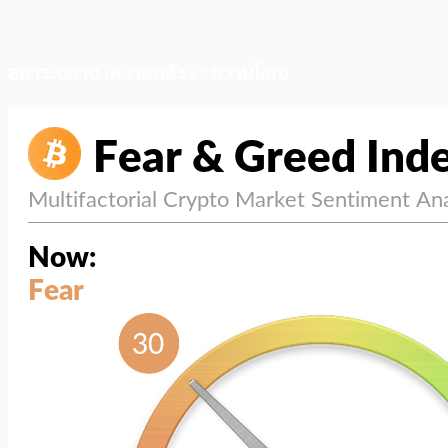
สภาวะตลาด (ความกลัว vs ความโลภ)