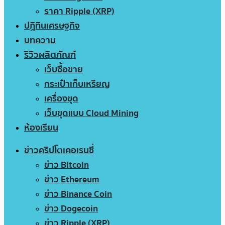
ราคา Ripple (XRP)
ปฏิทินเศรษฐกิจ
บทความ
รีวิวผลิตภัณฑ์
เว็บซื้อขาย
กระเป๋าเก็บเหรียญ
เครื่องขุด
เว็บขุดแบบ Cloud Mining
ห้องเรียน
ข่าวคริปโตเคอเรนซี่
ข่าว Bitcoin
ข่าว Ethereum
ข่าว Binance Coin
ข่าว Dogecoin
ข่าว Ripple (XRP)