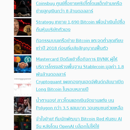
Coinsbuy ศูนย์ซื้อขายคริปโตโดนแฮ็กข้ามเครือ
ข่ายสูญเงินกว่า 8 ล้านดอลลาร์
Strategy เทขาย 1,690 Bitcoin เพื่อนำเงินไปซื้อ
คืนหุ้นบริษัทตัวเอง
กิจกรรมบนเครือข่าย Bitcoin แตะจุดต่ำสุดเทียบ
เท่าปี 2018 ก่อนเริ่มส่งสัญญาณฟื้นตัว
Mastercard ปิดดีลเข้าซื้อกิจการ BVNK ผู้ให้
บริการโครงสร้างพื้นฐาน Stablecoin มูลค่า 1.8
พันล้านดอลลาร์
Cryptoquant เผยกองทุนเฮดจ์ฟันด์กลับมาเปิด
Long Bitcoin ในรอบหลายปี
น้ำตานอง! สาวโดนแฮกเงินจัดงานแต่ง บน
Polygon กว่า 3.5 แสนบาท วอนชุมชนช่วยเหลือ
จำใจย้าย! ทีมนักพัฒนา Bitcoin Red หันซบ AI
จีน หลังโดน OpenAI บล็อกไม่ให้ใช้