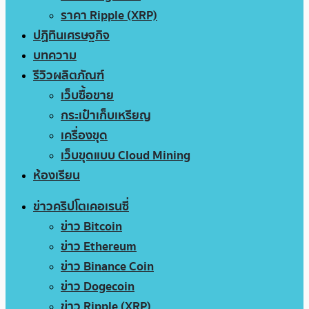
ราคา Ripple (XRP)
ปฏิทินเศรษฐกิจ
บทความ
รีวิวผลิตภัณฑ์
เว็บซื้อขาย
กระเป๋าเก็บเหรียญ
เครื่องขุด
เว็บขุดแบบ Cloud Mining
ห้องเรียน
ข่าวคริปโตเคอเรนซี่
ข่าว Bitcoin
ข่าว Ethereum
ข่าว Binance Coin
ข่าว Dogecoin
ข่าว Ripple (XRP)