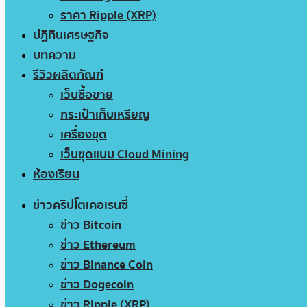
ราคา Ripple (XRP)
ปฏิทินเศรษฐกิจ
บทความ
รีวิวผลิตภัณฑ์
เว็บซื้อขาย
กระเป๋าเก็บเหรียญ
เครื่องขุด
เว็บขุดแบบ Cloud Mining
ห้องเรียน
ข่าวคริปโตเคอเรนซี่
ข่าว Bitcoin
ข่าว Ethereum
ข่าว Binance Coin
ข่าว Dogecoin
ข่าว Ripple (XRP)