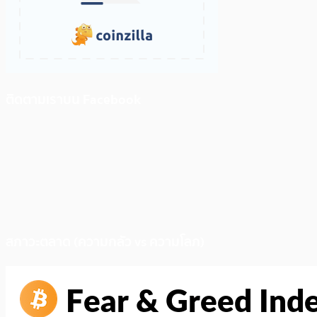
ติดตามเราบน Facebook
สภาวะตลาด (ความกลัว vs ความโลภ)