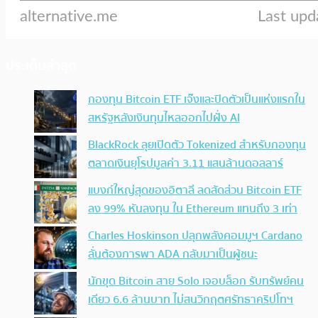
ประเด็นล่าสุด
กองทุน Bitcoin ETF เจ๊งและปิดตัวเป็นแห่งแรกใน
สหรัฐหลังเงินทุนไหลออกไปฝั่ง AI
BlackRock ลุยเปิดตัว Tokenized สำหรับกองทุน
ตลาดเงินยุโรปมูลค่า 3.11 แสนล้านดอลลาร์
แบงก์ใหญ่สุดของอิตาลี ลดสัดส่วน Bitcoin ETF
ลง 99% หันลงทุน ใน Ethereum แทนถึง 3 เท่า
Charles Hoskinson ปลุกพลังคอมมูฯ Cardano
ลั่นต้องการพา ADA กลับมาเป็นผู้ชนะ
นักขุด Bitcoin สาย Solo เจอบล็อก รับทรัพย์คน
เดียว 6.6 ล้านบาท ไม่สนวิกฤตศรัทธาคริปโทฯ