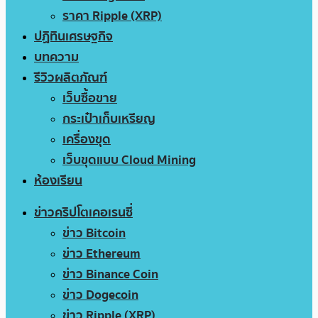
ราคา Ripple (XRP)
ปฏิทินเศรษฐกิจ
บทความ
รีวิวผลิตภัณฑ์
เว็บซื้อขาย
กระเป๋าเก็บเหรียญ
เครื่องขุด
เว็บขุดแบบ Cloud Mining
ห้องเรียน
ข่าวคริปโตเคอเรนซี่
ข่าว Bitcoin
ข่าว Ethereum
ข่าว Binance Coin
ข่าว Dogecoin
ข่าว Ripple (XRP)