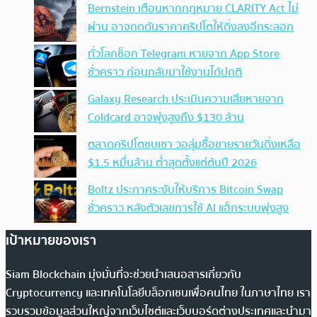
Bernstein เตือนหากกฎหมาย CLARITY Act ไม่
ผ่าน อาจกดดันราคาคริปโตให้ดิ่งลงอีกระลอก
ทั่วโลกช็อก Telegram หายจาก App Store
ชั่วคราว ก่อนกลับมาใช้งานได้ปกติ
Galaxy Research ประเมินความเสียหายจาก
Coldcard อาจพุ่งสูงถึง $130 ล้าน
ตลาดคริปโตซบเซา วอลุ่มซื้อขายรายวันดิ่งเหลือ
$1.5 หมื่นล้าน ต่ำสุดตั้งแต่ต้นปี 2026
Boltz ประกาศระงับให้บริการ Bitcoin Swap
ชั่วคราว หลังตัวเลขการใช้ AI แฮ็กระบบพุ่งสูง
เป้าหมายของเรา
Siam Blockchain มุ่งมั่นที่จะช่วยนำเสนอสารเกี่ยวกับ
Cryptocurrency และเทคโนโลยีบล็อกเชนเพื่อคนไทย ในภาษาไทย เรา
รวบรวมข้อมูลส่วนใหญ่จากเว็บไซต์และเว็บบอร์ดต่างประเทศและนำมา