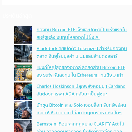
ประเด็นล่าสุด
กองทุน Bitcoin ETF เจ๊งและปิดตัวเป็นแห่งแรกใน
สหรัฐหลังเงินทุนไหลออกไปฝั่ง AI
BlackRock ลุยเปิดตัว Tokenized สำหรับกองทุน
ตลาดเงินยุโรปมูลค่า 3.11 แสนล้านดอลลาร์
แบงก์ใหญ่สุดของอิตาลี ลดสัดส่วน Bitcoin ETF
ลง 99% หันลงทุน ใน Ethereum แทนถึง 3 เท่า
Charles Hoskinson ปลุกพลังคอมมูฯ Cardano
ลั่นต้องการพา ADA กลับมาเป็นผู้ชนะ
นักขุด Bitcoin สาย Solo เจอบล็อก รับทรัพย์คน
เดียว 6.6 ล้านบาท ไม่สนวิกฤตศรัทธาคริปโทฯ
Bernstein เตือนหากกฎหมาย CLARITY Act ไม่
ผ่าน อาจกดดันราคาคริปโตให้ดิ่งลงอีกระลอก