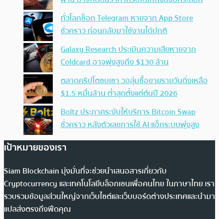
ทั่วโลกช็อก Telegram หายจาก App Store
ชั่วคราว ก่อนกลับมาใช้งานได้ปกติ
Galaxy Research ประเมินความเสียหายจาก
Coldcard อาจพุ่งสูงถึง $130 ล้าน
ตลาดคริปโตซบเซา วอลุ่มซื้อขายรายวันดิ่งเหลือ
$1.5 หมื่นล้าน ต่ำสุดตั้งแต่ต้นปี 2026
Boltz ประกาศระงับให้บริการ Bitcoin Swap
ชั่วคราว หลังตัวเลขการใช้ AI แฮ็กระบบพุ่งสูง
เป้าหมายของเรา
Siam Blockchain มุ่งมั่นที่จะช่วยนำเสนอสารเกี่ยวกับ
Cryptocurrency และเทคโนโลยีบล็อกเชนเพื่อคนไทย ในภาษาไทย เรา
รวบรวมข้อมูลส่วนใหญ่จากเว็บไซต์และเว็บบอร์ดต่างประเทศและนำมา
แปลส่งตรงถึงฟีดคุณ