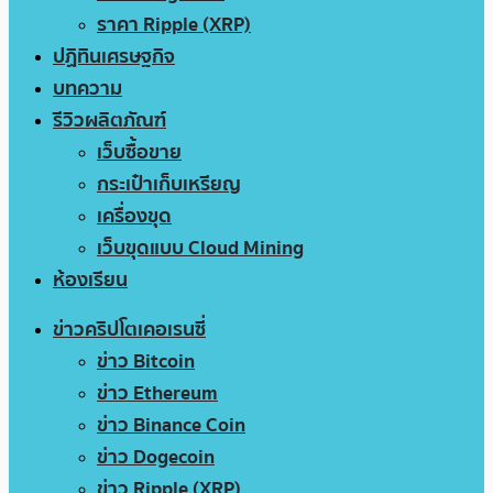
ราคา Ripple (XRP)
ปฏิทินเศรษฐกิจ
บทความ
รีวิวผลิตภัณฑ์
เว็บซื้อขาย
กระเป๋าเก็บเหรียญ
เครื่องขุด
เว็บขุดแบบ Cloud Mining
ห้องเรียน
ข่าวคริปโตเคอเรนซี่
ข่าว Bitcoin
ข่าว Ethereum
ข่าว Binance Coin
ข่าว Dogecoin
ข่าว Ripple (XRP)