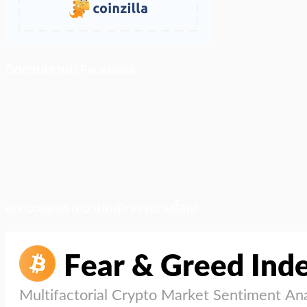
ติดตามเราบน Facebook
สภาวะตลาด (ความกลัว vs ความโลภ)