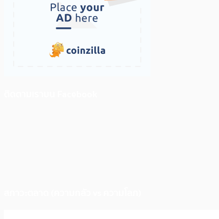
ติดตามเราบน Facebook
สภาวะตลาด (ความกลัว vs ความโลภ)