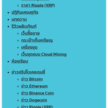
ราคา Ripple (XRP)
ปฏิทินเศรษฐกิจ
บทความ
รีวิวผลิตภัณฑ์
เว็บซื้อขาย
กระเป๋าเก็บเหรียญ
เครื่องขุด
เว็บขุดแบบ Cloud Mining
ห้องเรียน
ข่าวคริปโตเคอเรนซี่
ข่าว Bitcoin
ข่าว Ethereum
ข่าว Binance Coin
ข่าว Dogecoin
ข่าว Ripple (XRP)