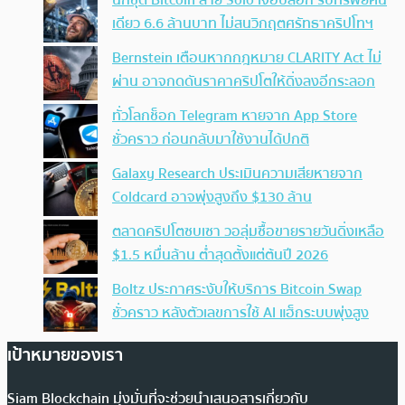
นักขุด Bitcoin สาย Solo เจอบล็อก รับทรัพย์คน
เดียว 6.6 ล้านบาท ไม่สนวิกฤตศรัทธาคริปโทฯ
Bernstein เตือนหากกฎหมาย CLARITY Act ไม่
ผ่าน อาจกดดันราคาคริปโตให้ดิ่งลงอีกระลอก
ทั่วโลกช็อก Telegram หายจาก App Store
ชั่วคราว ก่อนกลับมาใช้งานได้ปกติ
Galaxy Research ประเมินความเสียหายจาก
Coldcard อาจพุ่งสูงถึง $130 ล้าน
ตลาดคริปโตซบเซา วอลุ่มซื้อขายรายวันดิ่งเหลือ
$1.5 หมื่นล้าน ต่ำสุดตั้งแต่ต้นปี 2026
Boltz ประกาศระงับให้บริการ Bitcoin Swap
ชั่วคราว หลังตัวเลขการใช้ AI แฮ็กระบบพุ่งสูง
เป้าหมายของเรา
Siam Blockchain มุ่งมั่นที่จะช่วยนำเสนอสารเกี่ยวกับ