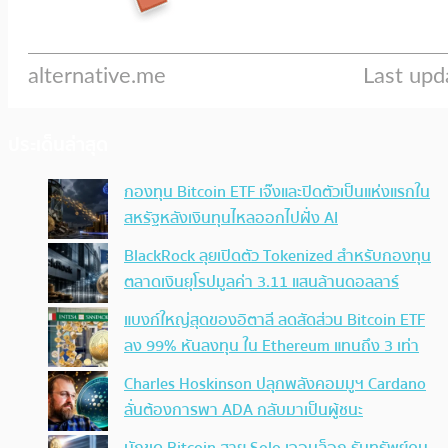
ประเด็นล่าสุด
กองทุน Bitcoin ETF เจ๊งและปิดตัวเป็นแห่งแรกใน
สหรัฐหลังเงินทุนไหลออกไปฝั่ง AI
BlackRock ลุยเปิดตัว Tokenized สำหรับกองทุน
ตลาดเงินยุโรปมูลค่า 3.11 แสนล้านดอลลาร์
แบงก์ใหญ่สุดของอิตาลี ลดสัดส่วน Bitcoin ETF
ลง 99% หันลงทุน ใน Ethereum แทนถึง 3 เท่า
Charles Hoskinson ปลุกพลังคอมมูฯ Cardano
ลั่นต้องการพา ADA กลับมาเป็นผู้ชนะ