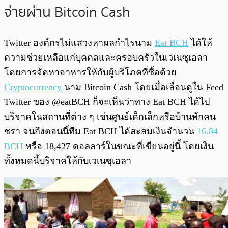
จ่ายผ่าน Bitcoin Cash
Twitter องค์กรไม่แสวงหาผลกำไรนาม
Eat BCH
ได้ให้
ความช่วยเหลือแก่บุคคลและครอบครัวในเวเนซุเอลา
โดยการจัดหาอาหารให้กับผู้บริโภคที่ซื้อด้วย
Cryptocurrency
นาม Bitcoin Cash โดยเมื่อเลื่อนดูใน Feed
Twitter ของ @eatBCH ก็จะเห็นว่าทาง Eat BCH ได้ไป
บริจาคในสถานที่ต่าง ๆ เช่นศูนย์เด็กเล็กหรือบ้านพักคน
ชรา จนถึงตอนนี้ทีม Eat BCH ได้สะสมเงินจำนวน
16.84
BCH
หรือ 18,427 ดอลลาร์ในขณะที่เขียนอยู่นี้ โดยเงิน
ทั้งหมดนี้บริจาคให้กับเวเนซุเอลา