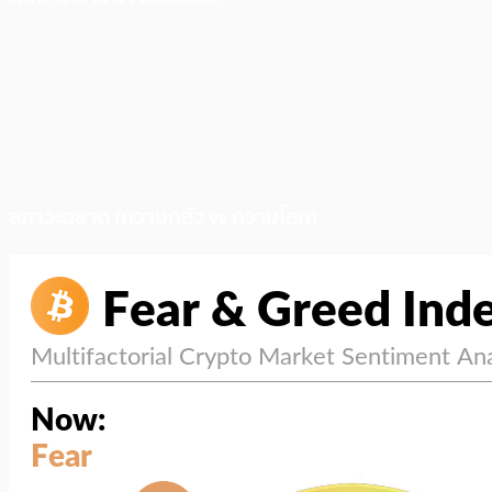
สภาวะตลาด (ความกลัว vs ความโลภ)