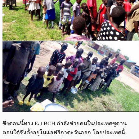
ซึ่งตอนนี้ทาง Eat BCH กำลังช่วยคนในประเทศซูดาน
ตอนใต้ซึ่งตั้งอยู่ในแอฟริกาตะวันออก โดยประเทศนี้