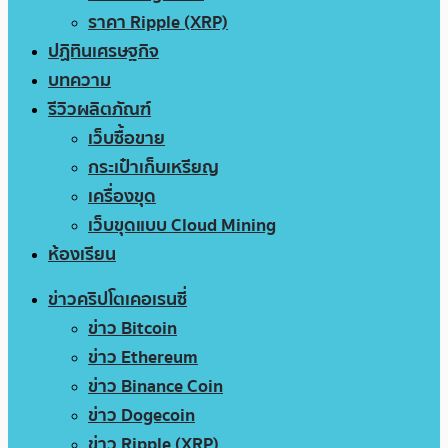
ราคา Ripple (XRP)
ปฏิทินเศรษฐกิจ
บทความ
รีวิวผลิตภัณฑ์
เว็บซื้อขาย
กระเป๋าเก็บเหรียญ
เครื่องขุด
เว็บขุดแบบ Cloud Mining
ห้องเรียน
ข่าวคริปโตเคอเรนซี่
ข่าว Bitcoin
ข่าว Ethereum
ข่าว Binance Coin
ข่าว Dogecoin
ข่าว Ripple (XRP)