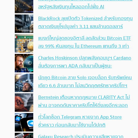
สหรัฐหลังเงินทุนไหลออกไปฝั่ง AI
BlackRock ลุยเปิดตัว Tokenized สำหรับกองทุน
ตลาดเงินยุโรปมูลค่า 3.11 แสนล้านดอลลาร์
แบงก์ใหญ่สุดของอิตาลี ลดสัดส่วน Bitcoin ETF
ลง 99% หันลงทุน ใน Ethereum แทนถึง 3 เท่า
Charles Hoskinson ปลุกพลังคอมมูฯ Cardano
ลั่นต้องการพา ADA กลับมาเป็นผู้ชนะ
นักขุด Bitcoin สาย Solo เจอบล็อก รับทรัพย์คน
เดียว 6.6 ล้านบาท ไม่สนวิกฤตศรัทธาคริปโทฯ
Bernstein เตือนหากกฎหมาย CLARITY Act ไม่
ผ่าน อาจกดดันราคาคริปโตให้ดิ่งลงอีกระลอก
ทั่วโลกช็อก Telegram หายจาก App Store
ชั่วคราว ก่อนกลับมาใช้งานได้ปกติ
Galaxy Research ประเมินความเสียหายจาก