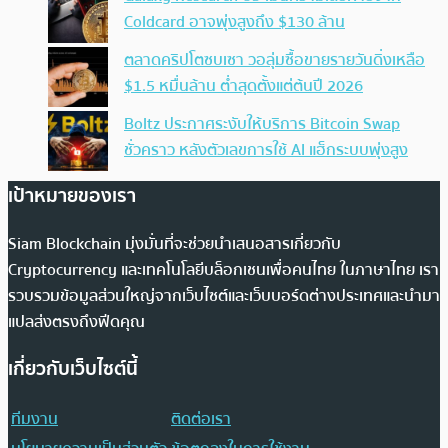
Coldcard อาจพุ่งสูงถึง $130 ล้าน
ตลาดคริปโตซบเซา วอลุ่มซื้อขายรายวันดิ่งเหลือ
$1.5 หมื่นล้าน ต่ำสุดตั้งแต่ต้นปี 2026
Boltz ประกาศระงับให้บริการ Bitcoin Swap
ชั่วคราว หลังตัวเลขการใช้ AI แฮ็กระบบพุ่งสูง
เป้าหมายของเรา
Siam Blockchain มุ่งมั่นที่จะช่วยนำเสนอสารเกี่ยวกับ
Cryptocurrency และเทคโนโลยีบล็อกเชนเพื่อคนไทย ในภาษาไทย เรา
รวบรวมข้อมูลส่วนใหญ่จากเว็บไซต์และเว็บบอร์ดต่างประเทศและนำมา
แปลส่งตรงถึงฟีดคุณ
เกี่ยวกับเว็บไซต์นี้
ทีมงาน
ติดต่อเรา