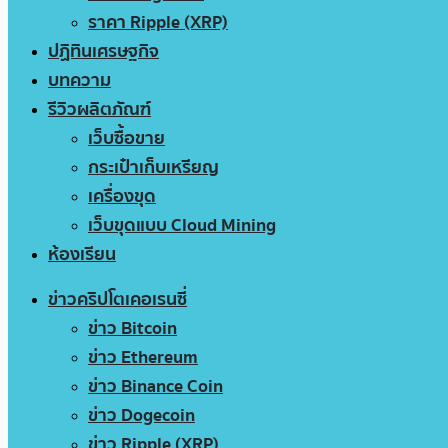
ราคา Ripple (XRP)
ปฏิทินเศรษฐกิจ
บทความ
รีวิวผลิตภัณฑ์
เว็บซื้อขาย
กระเป๋าเก็บเหรียญ
เครื่องขุด
เว็บขุดแบบ Cloud Mining
ห้องเรียน
ข่าวคริปโตเคอเรนซี่
ข่าว Bitcoin
ข่าว Ethereum
ข่าว Binance Coin
ข่าว Dogecoin
ข่าว Ripple (XRP)