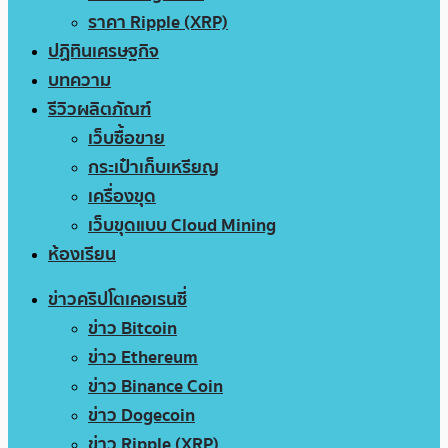
ราคา Ripple (XRP)
ปฏิทินเศรษฐกิจ
บทความ
รีวิวผลิตภัณฑ์
เว็บซื้อขาย
กระเป๋าเก็บเหรียญ
เครื่องขุด
เว็บขุดแบบ Cloud Mining
ห้องเรียน
ข่าวคริปโตเคอเรนซี่
ข่าว Bitcoin
ข่าว Ethereum
ข่าว Binance Coin
ข่าว Dogecoin
ข่าว Ripple (XRP)