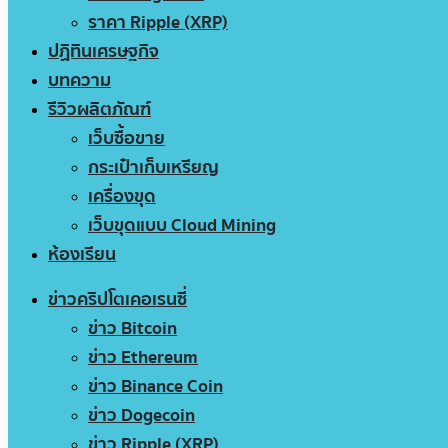
ราคา Ripple (XRP)
ปฏิทินเศรษฐกิจ
บทความ
รีวิวผลิตภัณฑ์
เว็บซื้อขาย
กระเป๋าเก็บเหรียญ
เครื่องขุด
เว็บขุดแบบ Cloud Mining
ห้องเรียน
ข่าวคริปโตเคอเรนซี่
ข่าว Bitcoin
ข่าว Ethereum
ข่าว Binance Coin
ข่าว Dogecoin
ข่าว Ripple (XRP)