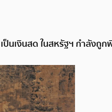
in เป็นเงินสด ในสหรัฐฯ กำลังถู