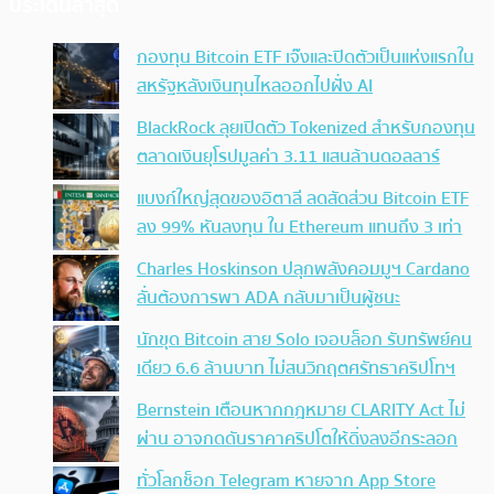
ประเด็นล่าสุด
กองทุน Bitcoin ETF เจ๊งและปิดตัวเป็นแห่งแรกใน
สหรัฐหลังเงินทุนไหลออกไปฝั่ง AI
BlackRock ลุยเปิดตัว Tokenized สำหรับกองทุน
ตลาดเงินยุโรปมูลค่า 3.11 แสนล้านดอลลาร์
แบงก์ใหญ่สุดของอิตาลี ลดสัดส่วน Bitcoin ETF
ลง 99% หันลงทุน ใน Ethereum แทนถึง 3 เท่า
Charles Hoskinson ปลุกพลังคอมมูฯ Cardano
ลั่นต้องการพา ADA กลับมาเป็นผู้ชนะ
นักขุด Bitcoin สาย Solo เจอบล็อก รับทรัพย์คน
เดียว 6.6 ล้านบาท ไม่สนวิกฤตศรัทธาคริปโทฯ
Bernstein เตือนหากกฎหมาย CLARITY Act ไม่
ผ่าน อาจกดดันราคาคริปโตให้ดิ่งลงอีกระลอก
ทั่วโลกช็อก Telegram หายจาก App Store