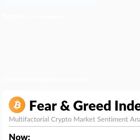
ติดตามเราบน Facebook
สภาวะตลาด (ความกลัว vs ความโลภ)