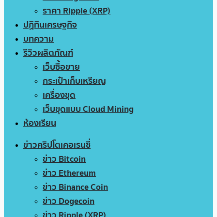
ราคา Ripple (XRP)
ปฏิทินเศรษฐกิจ
บทความ
รีวิวผลิตภัณฑ์
เว็บซื้อขาย
กระเป๋าเก็บเหรียญ
เครื่องขุด
เว็บขุดแบบ Cloud Mining
ห้องเรียน
ข่าวคริปโตเคอเรนซี่
ข่าว Bitcoin
ข่าว Ethereum
ข่าว Binance Coin
ข่าว Dogecoin
ข่าว Ripple (XRP)