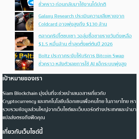
ชั่วคราว ก่อนกลับมาใช้งานได้ปกติ
Galaxy Research ประเมินความเสียหายจาก
Coldcard อาจพุ่งสูงถึง $130 ล้าน
ตลาดคริปโตซบเซา วอลุ่มซื้อขายรายวันดิ่งเหลือ
$1.5 หมื่นล้าน ต่ำสุดตั้งแต่ต้นปี 2026
Boltz ประกาศระงับให้บริการ Bitcoin Swap
ชั่วคราว หลังตัวเลขการใช้ AI แฮ็กระบบพุ่งสูง
เป้าหมายของเรา
Siam Blockchain มุ่งมั่นที่จะช่วยนำเสนอสารเกี่ยวกับ
Cryptocurrency และเทคโนโลยีบล็อกเชนเพื่อคนไทย ในภาษาไทย เรา
รวบรวมข้อมูลส่วนใหญ่จากเว็บไซต์และเว็บบอร์ดต่างประเทศและนำมา
แปลส่งตรงถึงฟีดคุณ
เกี่ยวกับเว็บไซต์นี้