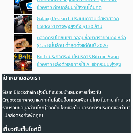
ชั่วคราว ก่อนกลับมาใช้งานได้ปกติ
Galaxy Research ประเมินความเสียหายจาก
Coldcard อาจพุ่งสูงถึง $130 ล้าน
ตลาดคริปโตซบเซา วอลุ่มซื้อขายรายวันดิ่งเหลือ
$1.5 หมื่นล้าน ต่ำสุดตั้งแต่ต้นปี 2026
Boltz ประกาศระงับให้บริการ Bitcoin Swap
ชั่วคราว หลังตัวเลขการใช้ AI แฮ็กระบบพุ่งสูง
เป้าหมายของเรา
Siam Blockchain มุ่งมั่นที่จะช่วยนำเสนอสารเกี่ยวกับ
Cryptocurrency และเทคโนโลยีบล็อกเชนเพื่อคนไทย ในภาษาไทย เรา
รวบรวมข้อมูลส่วนใหญ่จากเว็บไซต์และเว็บบอร์ดต่างประเทศและนำมา
แปลส่งตรงถึงฟีดคุณ
เกี่ยวกับเว็บไซต์นี้