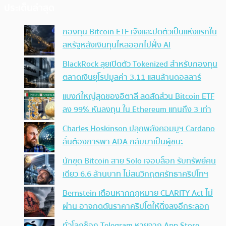
ประเด็นล่าสุด
กองทุน Bitcoin ETF เจ๊งและปิดตัวเป็นแห่งแรกใน
สหรัฐหลังเงินทุนไหลออกไปฝั่ง AI
BlackRock ลุยเปิดตัว Tokenized สำหรับกองทุน
ตลาดเงินยุโรปมูลค่า 3.11 แสนล้านดอลลาร์
แบงก์ใหญ่สุดของอิตาลี ลดสัดส่วน Bitcoin ETF
ลง 99% หันลงทุน ใน Ethereum แทนถึง 3 เท่า
Charles Hoskinson ปลุกพลังคอมมูฯ Cardano
ลั่นต้องการพา ADA กลับมาเป็นผู้ชนะ
นักขุด Bitcoin สาย Solo เจอบล็อก รับทรัพย์คน
เดียว 6.6 ล้านบาท ไม่สนวิกฤตศรัทธาคริปโทฯ
Bernstein เตือนหากกฎหมาย CLARITY Act ไม่
ผ่าน อาจกดดันราคาคริปโตให้ดิ่งลงอีกระลอก
ทั่วโลกช็อก Telegram หายจาก App Store