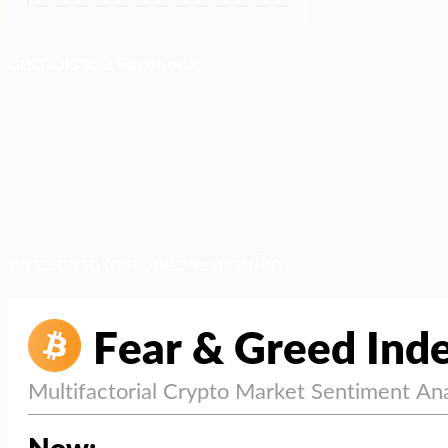
ติดตามเราบน Facebook
สภาวะตลาด (ความกลัว vs ความโลภ)