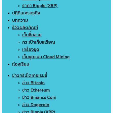
ราคา Ripple (XRP)
ปฏิทินเศรษฐกิจ
บทความ
รีวิวผลิตภัณฑ์
เว็บซื้อขาย
กระเป๋าเก็บเหรียญ
เครื่องขุด
เว็บขุดแบบ Cloud Mining
ห้องเรียน
ข่าวคริปโตเคอเรนซี่
ข่าว Bitcoin
ข่าว Ethereum
ข่าว Binance Coin
ข่าว Dogecoin
ข่าว Ripple (XRP)