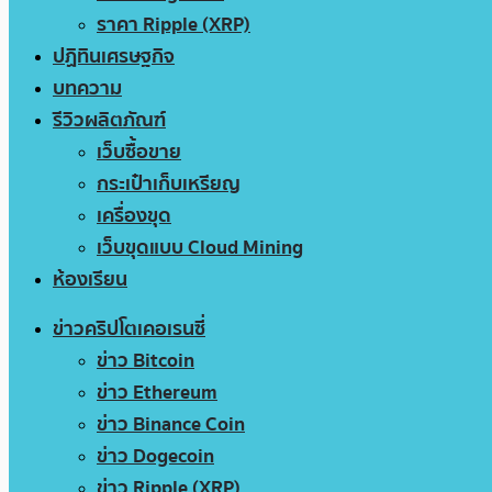
ราคา Ripple (XRP)
ปฏิทินเศรษฐกิจ
บทความ
รีวิวผลิตภัณฑ์
เว็บซื้อขาย
กระเป๋าเก็บเหรียญ
เครื่องขุด
เว็บขุดแบบ Cloud Mining
ห้องเรียน
ข่าวคริปโตเคอเรนซี่
ข่าว Bitcoin
ข่าว Ethereum
ข่าว Binance Coin
ข่าว Dogecoin
ข่าว Ripple (XRP)