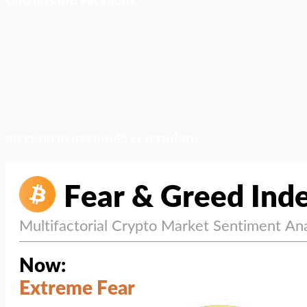
ติดตามเราบน Facebook
สภาวะตลาด (ความกลัว vs ความโลภ)