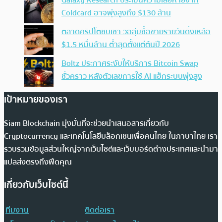
Galaxy Research ประเมินความเสียหายจาก
Coldcard อาจพุ่งสูงถึง $130 ล้าน
ตลาดคริปโตซบเซา วอลุ่มซื้อขายรายวันดิ่งเหลือ
$1.5 หมื่นล้าน ต่ำสุดตั้งแต่ต้นปี 2026
Boltz ประกาศระงับให้บริการ Bitcoin Swap
ชั่วคราว หลังตัวเลขการใช้ AI แฮ็กระบบพุ่งสูง
เป้าหมายของเรา
Siam Blockchain มุ่งมั่นที่จะช่วยนำเสนอสารเกี่ยวกับ
Cryptocurrency และเทคโนโลยีบล็อกเชนเพื่อคนไทย ในภาษาไทย เรา
รวบรวมข้อมูลส่วนใหญ่จากเว็บไซต์และเว็บบอร์ดต่างประเทศและนำมา
แปลส่งตรงถึงฟีดคุณ
เกี่ยวกับเว็บไซต์นี้
ทีมงาน
ติดต่อเรา