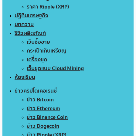
ราคา Ripple (XRP)
ปฏิทินเศรษฐกิจ
บทความ
รีวิวผลิตภัณฑ์
เว็บซื้อขาย
กระเป๋าเก็บเหรียญ
เครื่องขุด
เว็บขุดแบบ Cloud Mining
ห้องเรียน
ข่าวคริปโตเคอเรนซี่
ข่าว Bitcoin
ข่าว Ethereum
ข่าว Binance Coin
ข่าว Dogecoin
ข่าว Ripple (XRP)