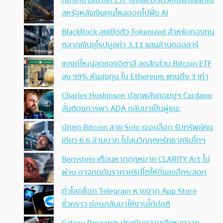
กองทุน Bitcoin ETF เจ๊งและปิดตัวเป็นแห่งแรกใน
สหรัฐหลังเงินทุนไหลออกไปฝั่ง AI
BlackRock ลุยเปิดตัว Tokenized สำหรับกองทุน
ตลาดเงินยุโรปมูลค่า 3.11 แสนล้านดอลลาร์
แบงก์ใหญ่สุดของอิตาลี ลดสัดส่วน Bitcoin ETF
ลง 99% หันลงทุน ใน Ethereum แทนถึง 3 เท่า
Charles Hoskinson ปลุกพลังคอมมูฯ Cardano
ลั่นต้องการพา ADA กลับมาเป็นผู้ชนะ
นักขุด Bitcoin สาย Solo เจอบล็อก รับทรัพย์คน
เดียว 6.6 ล้านบาท ไม่สนวิกฤตศรัทธาคริปโทฯ
Bernstein เตือนหากกฎหมาย CLARITY Act ไม่
ผ่าน อาจกดดันราคาคริปโตให้ดิ่งลงอีกระลอก
ทั่วโลกช็อก Telegram หายจาก App Store
ชั่วคราว ก่อนกลับมาใช้งานได้ปกติ