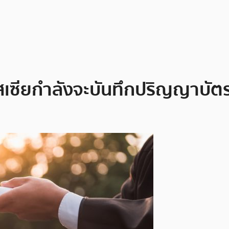
สเซียกำลังจะบันทึกปริญญาบัต