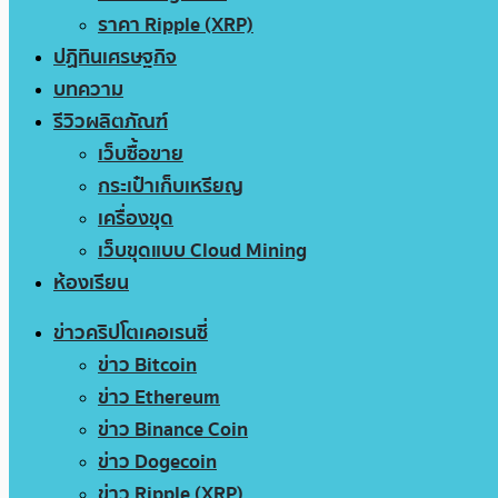
ราคา Ripple (XRP)
ปฏิทินเศรษฐกิจ
บทความ
รีวิวผลิตภัณฑ์
เว็บซื้อขาย
กระเป๋าเก็บเหรียญ
เครื่องขุด
เว็บขุดแบบ Cloud Mining
ห้องเรียน
ข่าวคริปโตเคอเรนซี่
ข่าว Bitcoin
ข่าว Ethereum
ข่าว Binance Coin
ข่าว Dogecoin
ข่าว Ripple (XRP)