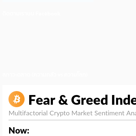
ติดตามเราบน Facebook
สภาวะตลาด (ความกลัว vs ความโลภ)