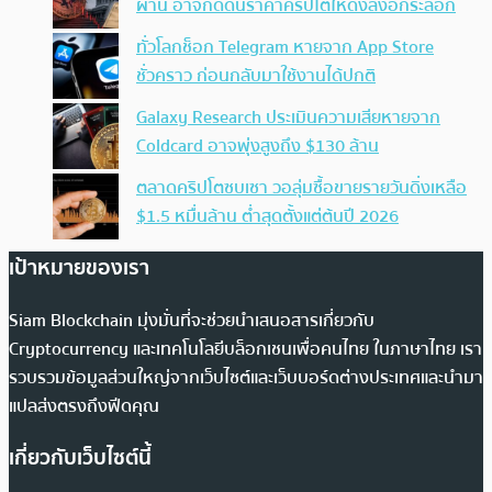
ผ่าน อาจกดดันราคาคริปโตให้ดิ่งลงอีกระลอก
ทั่วโลกช็อก Telegram หายจาก App Store
ชั่วคราว ก่อนกลับมาใช้งานได้ปกติ
Galaxy Research ประเมินความเสียหายจาก
Coldcard อาจพุ่งสูงถึง $130 ล้าน
ตลาดคริปโตซบเซา วอลุ่มซื้อขายรายวันดิ่งเหลือ
$1.5 หมื่นล้าน ต่ำสุดตั้งแต่ต้นปี 2026
เป้าหมายของเรา
Siam Blockchain มุ่งมั่นที่จะช่วยนำเสนอสารเกี่ยวกับ
Cryptocurrency และเทคโนโลยีบล็อกเชนเพื่อคนไทย ในภาษาไทย เรา
รวบรวมข้อมูลส่วนใหญ่จากเว็บไซต์และเว็บบอร์ดต่างประเทศและนำมา
แปลส่งตรงถึงฟีดคุณ
เกี่ยวกับเว็บไซต์นี้