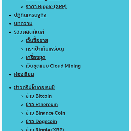
ราคา Ripple (XRP)
ปฏิทินเศรษฐกิจ
บทความ
รีวิวผลิตภัณฑ์
เว็บซื้อขาย
กระเป๋าเก็บเหรียญ
เครื่องขุด
เว็บขุดแบบ Cloud Mining
ห้องเรียน
ข่าวคริปโตเคอเรนซี่
ข่าว Bitcoin
ข่าว Ethereum
ข่าว Binance Coin
ข่าว Dogecoin
ข่าว Ripple (XRP)