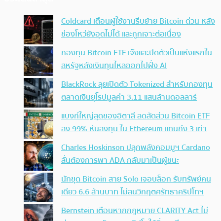
Coldcard เตือนผู้ใช้งานรีบย้าย Bitcoin ด่วน หลัง
ช่องโหว่ยังอุดไม่ได้ และถูกเจาะต่อเนื่อง
กองทุน Bitcoin ETF เจ๊งและปิดตัวเป็นแห่งแรกใน
สหรัฐหลังเงินทุนไหลออกไปฝั่ง AI
BlackRock ลุยเปิดตัว Tokenized สำหรับกองทุน
ตลาดเงินยุโรปมูลค่า 3.11 แสนล้านดอลลาร์
แบงก์ใหญ่สุดของอิตาลี ลดสัดส่วน Bitcoin ETF
ลง 99% หันลงทุน ใน Ethereum แทนถึง 3 เท่า
Charles Hoskinson ปลุกพลังคอมมูฯ Cardano
ลั่นต้องการพา ADA กลับมาเป็นผู้ชนะ
นักขุด Bitcoin สาย Solo เจอบล็อก รับทรัพย์คน
เดียว 6.6 ล้านบาท ไม่สนวิกฤตศรัทธาคริปโทฯ
Bernstein เตือนหากกฎหมาย CLARITY Act ไม่