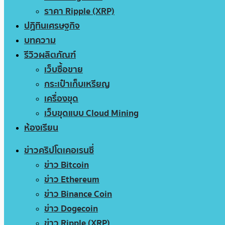
ราคา Ripple (XRP)
ปฏิทินเศรษฐกิจ
บทความ
รีวิวผลิตภัณฑ์
เว็บซื้อขาย
กระเป๋าเก็บเหรียญ
เครื่องขุด
เว็บขุดแบบ Cloud Mining
ห้องเรียน
ข่าวคริปโตเคอเรนซี่
ข่าว Bitcoin
ข่าว Ethereum
ข่าว Binance Coin
ข่าว Dogecoin
ข่าว Ripple (XRP)