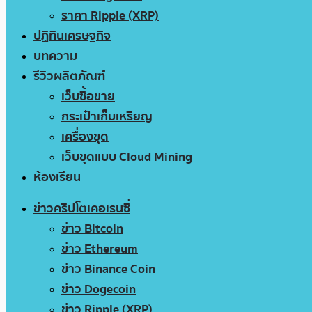
ราคา Ripple (XRP)
ปฏิทินเศรษฐกิจ
บทความ
รีวิวผลิตภัณฑ์
เว็บซื้อขาย
กระเป๋าเก็บเหรียญ
เครื่องขุด
เว็บขุดแบบ Cloud Mining
ห้องเรียน
ข่าวคริปโตเคอเรนซี่
ข่าว Bitcoin
ข่าว Ethereum
ข่าว Binance Coin
ข่าว Dogecoin
ข่าว Ripple (XRP)