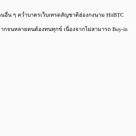
0:00
/
0:00
คนอื่น ๆ คว่ำบาตรเว็บเทรดสัญชาติฮ่องกงนาม HitBTC
่ยากจนหลายคนต้องทนทุกข์ เนื่องจากไม่สามารถ Buy-in