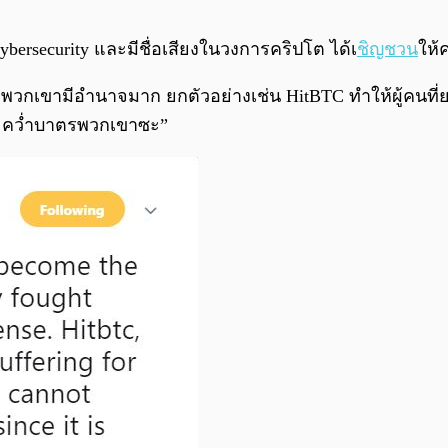
Cybersecurity และมีชื่อเสียงในวงการคริปโต ได้เ
ชิญชวน
ให้
 พวกเขามีอำนาจมาก ยกตัวอย่างเช่น HitBTC ทำให้ผู้คนที
ขา คว่ำบาตรพวกเขาซะ”