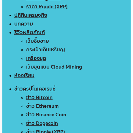
ราคา Ripple (XRP)
ปฏิทินเศรษฐกิจ
บทความ
รีวิวผลิตภัณฑ์
เว็บซื้อขาย
กระเป๋าเก็บเหรียญ
เครื่องขุด
เว็บขุดแบบ Cloud Mining
ห้องเรียน
ข่าวคริปโตเคอเรนซี่
ข่าว Bitcoin
ข่าว Ethereum
ข่าว Binance Coin
ข่าว Dogecoin
ข่าว Ripple (XRP)