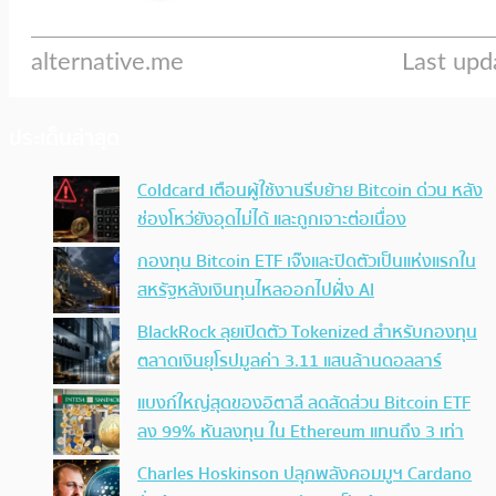
ประเด็นล่าสุด
Coldcard เตือนผู้ใช้งานรีบย้าย Bitcoin ด่วน หลัง
ช่องโหว่ยังอุดไม่ได้ และถูกเจาะต่อเนื่อง
กองทุน Bitcoin ETF เจ๊งและปิดตัวเป็นแห่งแรกใน
สหรัฐหลังเงินทุนไหลออกไปฝั่ง AI
BlackRock ลุยเปิดตัว Tokenized สำหรับกองทุน
ตลาดเงินยุโรปมูลค่า 3.11 แสนล้านดอลลาร์
แบงก์ใหญ่สุดของอิตาลี ลดสัดส่วน Bitcoin ETF
ลง 99% หันลงทุน ใน Ethereum แทนถึง 3 เท่า
Charles Hoskinson ปลุกพลังคอมมูฯ Cardano