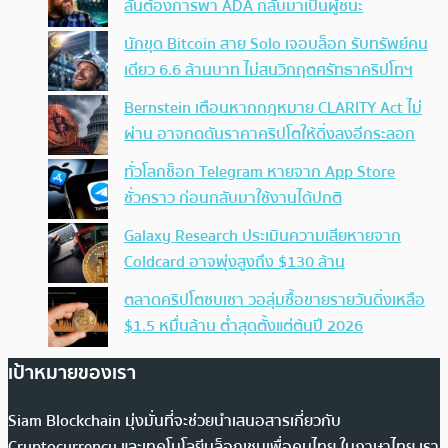
ลั่นต้องการพา ADA กลับมาเป็นผู้ชนะ
นักขุด Bitcoin สาย Solo เจอบล็อก รับทรัพย์คน
เดียว 6.6 ล้านบาท ไม่สนวิกฤตศรัทธาคริปโทฯ
Bernstein เตือนหากกฎหมาย CLARITY Act ไม่
ผ่าน อาจกดดันราคาคริปโตให้ดิ่งลงอีกระลอก
ทั่วโลกช็อก Telegram หายจาก App Store
ชั่วคราว ก่อนกลับมาใช้งานได้ปกติ
Galaxy Research ประเมินความเสียหายจาก
Coldcard อาจพุ่งสูงถึง $130 ล้าน
ตลาดคริปโตซบเซา วอลุ่มซื้อขายรายวันดิ่งเหลือ
$1.5 หมื่นล้าน ต่ำสุดตั้งแต่ต้นปี 2026
เป้าหมายของเรา
Siam Blockchain มุ่งมั่นที่จะช่วยนำเสนอสารเกี่ยวกับ
Cryptocurrency และเทคโนโลยีบล็อกเชนเพื่อคนไทย ในภาษาไทย เรา