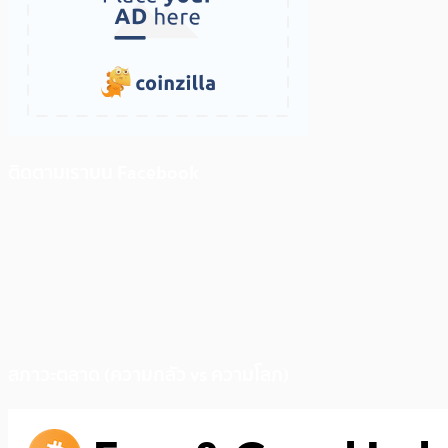
ติดตามเราบน Facebook
สภาวะตลาด (ความกลัว vs ความโลภ)