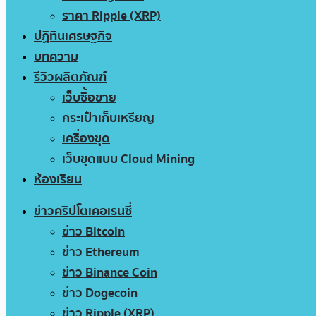
ราคา Ripple (XRP)
ปฏิทินเศรษฐกิจ
บทความ
รีวิวผลิตภัณฑ์
เว็บซื้อขาย
กระเป๋าเก็บเหรียญ
เครื่องขุด
เว็บขุดแบบ Cloud Mining
ห้องเรียน
ข่าวคริปโตเคอเรนซี่
ข่าว Bitcoin
ข่าว Ethereum
ข่าว Binance Coin
ข่าว Dogecoin
ข่าว Ripple (XRP)