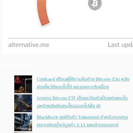
ประเด็นล่าสุด
Coldcard เตือนผู้ใช้งานรีบย้าย Bitcoin ด่วน หลัง
ช่องโหว่ยังอุดไม่ได้ และถูกเจาะต่อเนื่อง
กองทุน Bitcoin ETF เจ๊งและปิดตัวเป็นแห่งแรกใน
สหรัฐหลังเงินทุนไหลออกไปฝั่ง AI
BlackRock ลุยเปิดตัว Tokenized สำหรับกองทุน
ตลาดเงินยุโรปมูลค่า 3.11 แสนล้านดอลลาร์