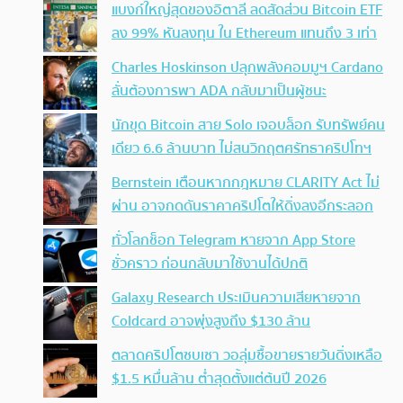
แบงก์ใหญ่สุดของอิตาลี ลดสัดส่วน Bitcoin ETF
ลง 99% หันลงทุน ใน Ethereum แทนถึง 3 เท่า
Charles Hoskinson ปลุกพลังคอมมูฯ Cardano
ลั่นต้องการพา ADA กลับมาเป็นผู้ชนะ
นักขุด Bitcoin สาย Solo เจอบล็อก รับทรัพย์คน
เดียว 6.6 ล้านบาท ไม่สนวิกฤตศรัทธาคริปโทฯ
Bernstein เตือนหากกฎหมาย CLARITY Act ไม่
ผ่าน อาจกดดันราคาคริปโตให้ดิ่งลงอีกระลอก
ทั่วโลกช็อก Telegram หายจาก App Store
ชั่วคราว ก่อนกลับมาใช้งานได้ปกติ
Galaxy Research ประเมินความเสียหายจาก
Coldcard อาจพุ่งสูงถึง $130 ล้าน
ตลาดคริปโตซบเซา วอลุ่มซื้อขายรายวันดิ่งเหลือ
$1.5 หมื่นล้าน ต่ำสุดตั้งแต่ต้นปี 2026