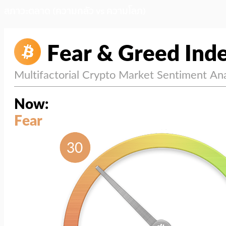
สภาวะตลาด (ความกลัว vs ความโลภ)