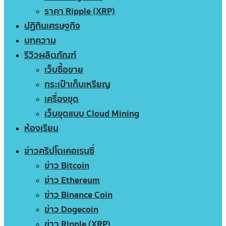
ราคา Ripple (XRP)
ปฏิทินเศรษฐกิจ
บทความ
รีวิวผลิตภัณฑ์
เว็บซื้อขาย
กระเป๋าเก็บเหรียญ
เครื่องขุด
เว็บขุดแบบ Cloud Mining
ห้องเรียน
ข่าวคริปโตเคอเรนซี่
ข่าว Bitcoin
ข่าว Ethereum
ข่าว Binance Coin
ข่าว Dogecoin
ข่าว Ripple (XRP)