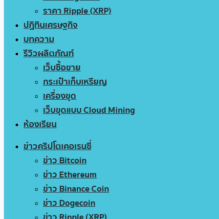
ราคา Ripple (XRP)
ปฏิทินเศรษฐกิจ
บทความ
รีวิวผลิตภัณฑ์
เว็บซื้อขาย
กระเป๋าเก็บเหรียญ
เครื่องขุด
เว็บขุดแบบ Cloud Mining
ห้องเรียน
ข่าวคริปโตเคอเรนซี่
ข่าว Bitcoin
ข่าว Ethereum
ข่าว Binance Coin
ข่าว Dogecoin
ข่าว Ripple (XRP)