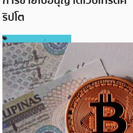
การขายใบอนุญาตเว็บเทรดค
ริปโต
กฎหมายและรัฐบาล
,
ต่างประเทศ