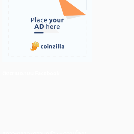
ติดตามเราบน Facebook
สภาวะตลาด (ความกลัว vs ความโลภ)