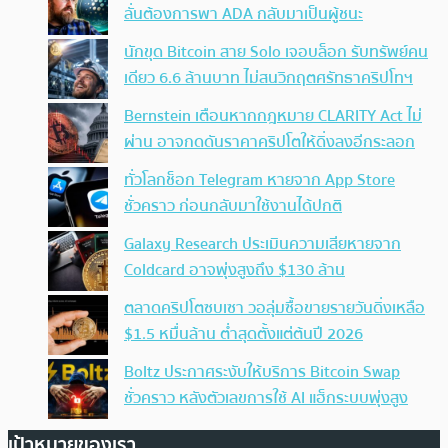
ลั่นต้องการพา ADA กลับมาเป็นผู้ชนะ
นักขุด Bitcoin สาย Solo เจอบล็อก รับทรัพย์คน
เดียว 6.6 ล้านบาท ไม่สนวิกฤตศรัทธาคริปโทฯ
Bernstein เตือนหากกฎหมาย CLARITY Act ไม่
ผ่าน อาจกดดันราคาคริปโตให้ดิ่งลงอีกระลอก
ทั่วโลกช็อก Telegram หายจาก App Store
ชั่วคราว ก่อนกลับมาใช้งานได้ปกติ
Galaxy Research ประเมินความเสียหายจาก
Coldcard อาจพุ่งสูงถึง $130 ล้าน
ตลาดคริปโตซบเซา วอลุ่มซื้อขายรายวันดิ่งเหลือ
$1.5 หมื่นล้าน ต่ำสุดตั้งแต่ต้นปี 2026
Boltz ประกาศระงับให้บริการ Bitcoin Swap
ชั่วคราว หลังตัวเลขการใช้ AI แฮ็กระบบพุ่งสูง
เป้าหมายของเรา