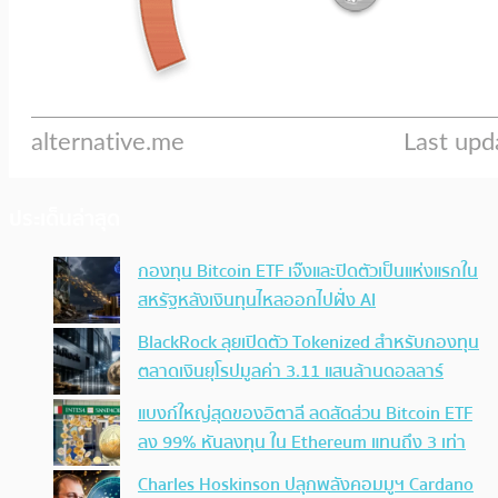
ประเด็นล่าสุด
กองทุน Bitcoin ETF เจ๊งและปิดตัวเป็นแห่งแรกใน
สหรัฐหลังเงินทุนไหลออกไปฝั่ง AI
BlackRock ลุยเปิดตัว Tokenized สำหรับกองทุน
ตลาดเงินยุโรปมูลค่า 3.11 แสนล้านดอลลาร์
แบงก์ใหญ่สุดของอิตาลี ลดสัดส่วน Bitcoin ETF
ลง 99% หันลงทุน ใน Ethereum แทนถึง 3 เท่า
Charles Hoskinson ปลุกพลังคอมมูฯ Cardano