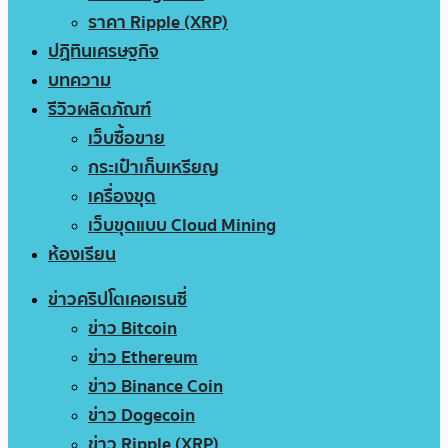
ราคา Ripple (XRP)
ปฏิทินเศรษฐกิจ
บทความ
รีวิวผลิตภัณฑ์
เว็บซื้อขาย
กระเป๋าเก็บเหรียญ
เครื่องขุด
เว็บขุดแบบ Cloud Mining
ห้องเรียน
ข่าวคริปโตเคอเรนซี่
ข่าว Bitcoin
ข่าว Ethereum
ข่าว Binance Coin
ข่าว Dogecoin
ข่าว Ripple (XRP)