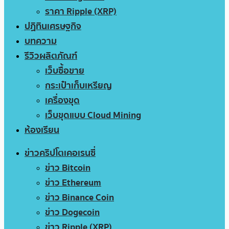
ราคา Ripple (XRP)
ปฏิทินเศรษฐกิจ
บทความ
รีวิวผลิตภัณฑ์
เว็บซื้อขาย
กระเป๋าเก็บเหรียญ
เครื่องขุด
เว็บขุดแบบ Cloud Mining
ห้องเรียน
ข่าวคริปโตเคอเรนซี่
ข่าว Bitcoin
ข่าว Ethereum
ข่าว Binance Coin
ข่าว Dogecoin
ข่าว Ripple (XRP)