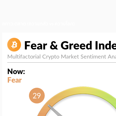
สภาวะตลาด (ความกลัว vs ความโลภ)