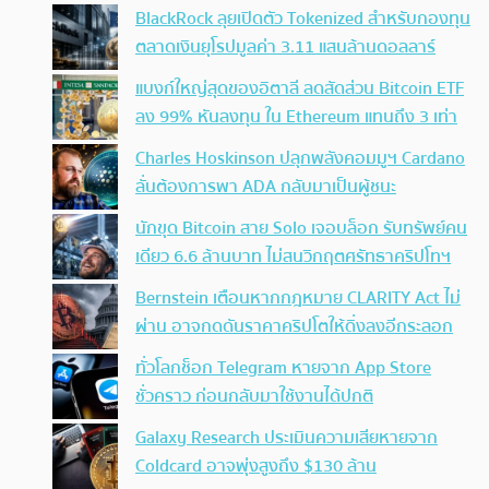
BlackRock ลุยเปิดตัว Tokenized สำหรับกองทุน
ตลาดเงินยุโรปมูลค่า 3.11 แสนล้านดอลลาร์
แบงก์ใหญ่สุดของอิตาลี ลดสัดส่วน Bitcoin ETF
ลง 99% หันลงทุน ใน Ethereum แทนถึง 3 เท่า
Charles Hoskinson ปลุกพลังคอมมูฯ Cardano
ลั่นต้องการพา ADA กลับมาเป็นผู้ชนะ
นักขุด Bitcoin สาย Solo เจอบล็อก รับทรัพย์คน
เดียว 6.6 ล้านบาท ไม่สนวิกฤตศรัทธาคริปโทฯ
Bernstein เตือนหากกฎหมาย CLARITY Act ไม่
ผ่าน อาจกดดันราคาคริปโตให้ดิ่งลงอีกระลอก
ทั่วโลกช็อก Telegram หายจาก App Store
ชั่วคราว ก่อนกลับมาใช้งานได้ปกติ
Galaxy Research ประเมินความเสียหายจาก
Coldcard อาจพุ่งสูงถึง $130 ล้าน