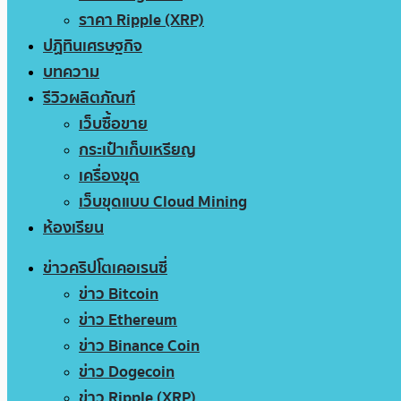
ราคา Ripple (XRP)
ปฏิทินเศรษฐกิจ
บทความ
รีวิวผลิตภัณฑ์
เว็บซื้อขาย
กระเป๋าเก็บเหรียญ
เครื่องขุด
เว็บขุดแบบ Cloud Mining
ห้องเรียน
ข่าวคริปโตเคอเรนซี่
ข่าว Bitcoin
ข่าว Ethereum
ข่าว Binance Coin
ข่าว Dogecoin
ข่าว Ripple (XRP)