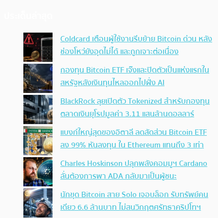
ประเด็นล่าสุด
Coldcard เตือนผู้ใช้งานรีบย้าย Bitcoin ด่วน หลัง
ช่องโหว่ยังอุดไม่ได้ และถูกเจาะต่อเนื่อง
กองทุน Bitcoin ETF เจ๊งและปิดตัวเป็นแห่งแรกใน
สหรัฐหลังเงินทุนไหลออกไปฝั่ง AI
BlackRock ลุยเปิดตัว Tokenized สำหรับกองทุน
ตลาดเงินยุโรปมูลค่า 3.11 แสนล้านดอลลาร์
แบงก์ใหญ่สุดของอิตาลี ลดสัดส่วน Bitcoin ETF
ลง 99% หันลงทุน ใน Ethereum แทนถึง 3 เท่า
Charles Hoskinson ปลุกพลังคอมมูฯ Cardano
ลั่นต้องการพา ADA กลับมาเป็นผู้ชนะ
นักขุด Bitcoin สาย Solo เจอบล็อก รับทรัพย์คน
เดียว 6.6 ล้านบาท ไม่สนวิกฤตศรัทธาคริปโทฯ