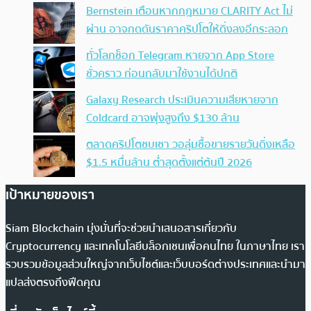
Bernstein เตือนหากกฎหมาย CLARITY Act ไม่
ผ่าน อาจกดดันราคาคริปโตให้ดิ่งลงอีกระลอก
ทั่วโลกช็อก Telegram หายจาก App Store
ชั่วคราว ก่อนกลับมาใช้งานได้ปกติ
Galaxy Research ประเมินความเสียหายจาก
Coldcard อาจพุ่งสูงถึง $130 ล้าน
ตลาดคริปโตซบเซา วอลุ่มซื้อขายรายวันดิ่งเหลือ
$1.5 หมื่นล้าน ต่ำสุดตั้งแต่ต้นปี 2026
เป้าหมายของเรา
Siam Blockchain มุ่งมั่นที่จะช่วยนำเสนอสารเกี่ยวกับ
Cryptocurrency และเทคโนโลยีบล็อกเชนเพื่อคนไทย ในภาษาไทย เรา
รวบรวมข้อมูลส่วนใหญ่จากเว็บไซต์และเว็บบอร์ดต่างประเทศและนำมา
แปลส่งตรงถึงฟีดคุณ