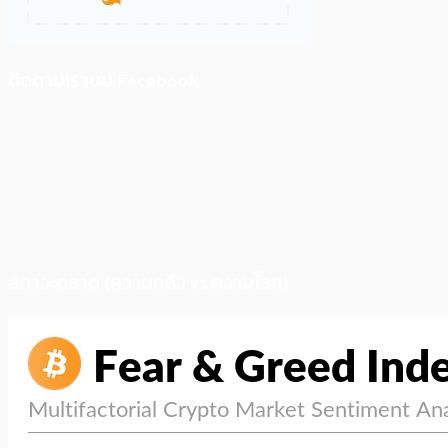
ติดตามเราบน Facebook
สภาวะตลาด (ความกลัว vs ความโลภ)