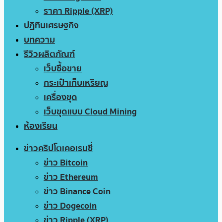
ราคา Ripple (XRP)
ปฏิทินเศรษฐกิจ
บทความ
รีวิวผลิตภัณฑ์
เว็บซื้อขาย
กระเป๋าเก็บเหรียญ
เครื่องขุด
เว็บขุดแบบ Cloud Mining
ห้องเรียน
ข่าวคริปโตเคอเรนซี่
ข่าว Bitcoin
ข่าว Ethereum
ข่าว Binance Coin
ข่าว Dogecoin
ข่าว Ripple (XRP)