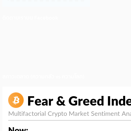
ติดตามเราบน Facebook
สภาวะตลาด (ความกลัว vs ความโลภ)