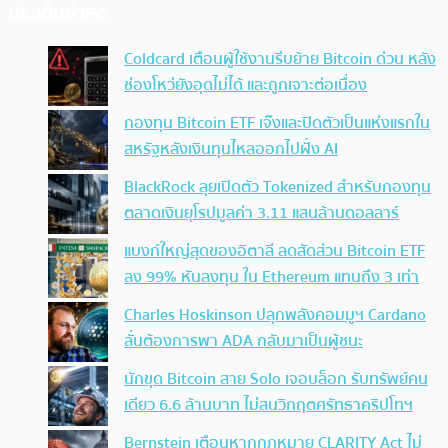
ประเด็นล่าสุด
Coldcard เตือนผู้ใช้งานรีบย้าย Bitcoin ด่วน หลัง
ช่องโหว่ยังอุดไม่ได้ และถูกเจาะต่อเนื่อง
กองทุน Bitcoin ETF เจ๊งและปิดตัวเป็นแห่งแรกใน
สหรัฐหลังเงินทุนไหลออกไปฝั่ง AI
BlackRock ลุยเปิดตัว Tokenized สำหรับกองทุน
ตลาดเงินยุโรปมูลค่า 3.11 แสนล้านดอลลาร์
แบงก์ใหญ่สุดของอิตาลี ลดสัดส่วน Bitcoin ETF
ลง 99% หันลงทุน ใน Ethereum แทนถึง 3 เท่า
Charles Hoskinson ปลุกพลังคอมมูฯ Cardano
ลั่นต้องการพา ADA กลับมาเป็นผู้ชนะ
นักขุด Bitcoin สาย Solo เจอบล็อก รับทรัพย์คน
เดียว 6.6 ล้านบาท ไม่สนวิกฤตศรัทธาคริปโทฯ
Bernstein เตือนหากกฎหมาย CLARITY Act ไม่