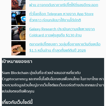
ผ่าน อาจกดดันราคาคริปโตให้ดิ่งลงอีกระลอก
ทั่วโลกช็อก Telegram หายจาก App Store
ชั่วคราว ก่อนกลับมาใช้งานได้ปกติ
Galaxy Research ประเมินความเสียหายจาก
Coldcard อาจพุ่งสูงถึง $130 ล้าน
ตลาดคริปโตซบเซา วอลุ่มซื้อขายรายวันดิ่งเหลือ
$1.5 หมื่นล้าน ต่ำสุดตั้งแต่ต้นปี 2026
เป้าหมายของเรา
Siam Blockchain มุ่งมั่นที่จะช่วยนำเสนอสารเกี่ยวกับ
Cryptocurrency และเทคโนโลยีบล็อกเชนเพื่อคนไทย ในภาษาไทย เรา
รวบรวมข้อมูลส่วนใหญ่จากเว็บไซต์และเว็บบอร์ดต่างประเทศและนำมา
แปลส่งตรงถึงฟีดคุณ
เกี่ยวกับเว็บไซต์นี้