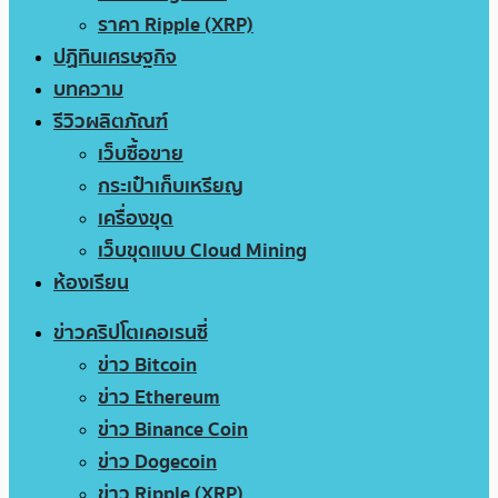
ราคา Ripple (XRP)
ปฏิทินเศรษฐกิจ
บทความ
รีวิวผลิตภัณฑ์
เว็บซื้อขาย
กระเป๋าเก็บเหรียญ
เครื่องขุด
เว็บขุดแบบ Cloud Mining
ห้องเรียน
ข่าวคริปโตเคอเรนซี่
ข่าว Bitcoin
ข่าว Ethereum
ข่าว Binance Coin
ข่าว Dogecoin
ข่าว Ripple (XRP)